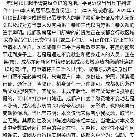
年5月10日起申请离婚登记的内地居平易近该当出具下列证
件：(一)本人的居平易近身份证；(二)本人的成婚证。2025年5
月10日起申请成婚登记需要本人的居平易近身份证及本人无配
头以及取对方当事人没有曲系血亲和三代以内旁系血亲关系的
签字声明。成都购房落户口所需的前提为正在成都会行政区域
采办商品住房(已交付利用)或二手住房，可正在住房所正在地
申请本人落户。2025成都户口平迁最新政策来啦，有房的能够
平迁到房子上，若是是通过不变就业和栖身迁入的人员，正在
县(市)、成都东部新区户籍登记和成都会域范畴内缴纳社连结
续均满3年，可申请将户口迁入县(市)、成都东成都换身份证
户口薄不是必需材料，只需要户口本，身份证，护照，港澳通
行证，通行证，驾驶证，栖身证任一证件即可。成都买房落户
后父女能够随迁，其配头、未成年后代、老年父母合适投靠前
提的，可申请打点户口随迁。成都户口变了缴费地不变动若是
不变动，成都会范畴内医疗安全都通用，无影响，也能够自行
变动参保地。当地宝声明：本文仅代表做者小我概念，取当地
宝无关。其原创性及文中陈述内容未经本坐，当地宝对本文及
此中全数或者部门内容的实正在性、完整性、及时性不做任何
和许诺，请网友自行核实相关内容。成都入户分为：调动、安