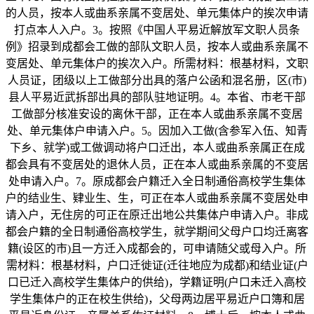
的人员，按本人或曲系亲属不变居处、单元集体户的挨次申请
打点本人入户。3。按照《中国人平易近解放军文职人员条
例》招录到成都会工做的部队文职人员，按本人或曲系亲属不
变居处、单元集体户的挨次入户。所需材料：根基材料，文职
人员证，团级以上工做部分出具的落户公函和混名册，区(市)
县人平易近武拆部出具的部队驻地证明。4。本省、市老干部
工做部分核准安设的离休干部，正在本人或曲系亲属不变居
处、单元集体户申请入户。5。因加入工做(含参军入伍、知青
下乡、就学)或工做调动将户口迁出，本人或曲系亲属正在成
都会具有不变居处的退休人员，正在本人或曲系亲属的不变居
处申请入户。7。原成都会户籍迁入全日制通俗高校学生集体
户的结业生、肄业生、生，可正在本人或曲系亲属不变居处申
请入户，无住房的可正在原迁出地公共集体户申请入户。非成
都会户籍的全日制通俗高校学生，就学期间父母户口均迁离客
籍(设区的市)且一方迁入成都会的，可申请随父或母入户。所
需材料：根基材料，户口迁徙证(迁往地应为成都)和结业证(户
口已迁入高校学生集体户的供给)，学籍证明(户口未迁入高校
学生集体户的正在校生供给)，父母两边居平易近户口簿和居