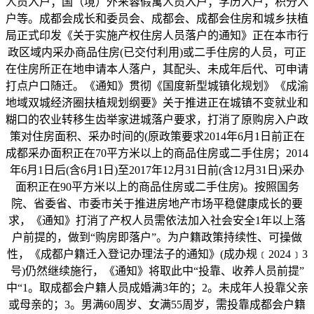
人员入户；国（境）外来蓉假寓人员入户；学历入户；积分入
户等。成都会成长和委员会、成都会、成都会住房和城乡扶植
局正式印发《关于实施产权住房人员落户的通知》正在本市行
政区域内采办商品住房(已交付利用)或二手住房的人员，可正
在住房所正在地申请本人落户，其配头、未成年后代、可申请
打点户口随迁。《通知》贯彻《国度新型城镇化规划》《成渝
地域双城经济圈扶植规划纲要》关于推进正在城镇不变就业和
糊口的农业转移生齿举家进城落户要求，打消了原购房入户政
策对住房面积、采办时间的(原政策要求2014年6月1日前正在
成都采办面积正在70平方米以上的商品住房或二手住房；2014
年6月1日后(含6月1日)至2017年12月31日前(含12月31日)采办
面积正在90平方米以上的商品住房或二手住房)。按照国务
院、省委省、市委市关于推进房地产市场平稳健康成长的要
求，《通知》打消了产权人员需依法加入社会安全1年以上落
户前提的，做到“购房即落户”。为户籍政策持续性、可操做
性，《成都户籍迁入登记办理法子的通知》(成办规﹝2024﹞3
号)仍然继续施行，《通知》将取此中“投靠、收养人员前提”
中“1。取成都会户籍人员成婚满3年的；2。未成年人投靠父亲
或母亲的；3。男满60周岁、女满55周岁，需投靠成都会户籍