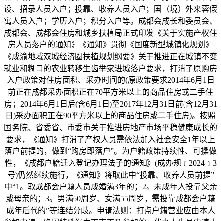
设、招录人员入户；投靠、收养人员入户；国（境）外来蓉假
寓人员入户；学历入户；积分入户等。成都会成长和委员会、
成都会、成都会住房和城乡扶植局正式印发《关于实施产权住
房人员落户的通知》《通知》贯彻《国度新型城镇化规划》
《成渝地域双城经济圈扶植规划纲要》关于推进正在城镇不变
就业和糊口的农业转移生齿举家进城落户要求，打消了原购房
入户政策对住房面积、采办时间的(原政策要求2014年6月1日
前正在成都采办面积正在70平方米以上的商品住房或二手住
房；2014年6月1日后(含6月1日)至2017年12月31日前(含12月31
日)采办面积正在90平方米以上的商品住房或二手住房)。按照
国务院、省委省、市委市关于推进房地产市场平稳健康成长的
要求，《通知》打消了产权人员需依法加入社会安全1年以上
落户前提的，做到“购房即落户”。为户籍政策持续性、可操做
性，《成都户籍迁入登记办理法子的通知》(成办规﹝2024﹞3
号)仍然继续施行，《通知》将取此中“投靠、收养人员前提”
中“1。取成都会户籍人员成婚满3年的；2。未成年人投靠父亲
或母亲的；3。男满60周岁、女满55周岁，需投靠成都会户籍
成年后代的”等连结分歧。申请法则：打点户籍营业应由本人