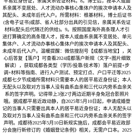
平易近身份证，亲属关系佐证材料。8。博士后，按本人或曲
系亲属不变居处、人才流动办事核心集体户的挨次申请本人及
其配头、未成年后代入户。所需材料：根基材料，博士后证书
(含电子证书)或部、省人社部分出具的引见信，亲属关系佐证
材料(配头后代随迁的供给)。9。按照国度海外高条理人才引
进打算确定的高条理人才，按本人或曲系亲属不变居处、单元
集体户、人才流动办事核心集体户的挨次申请本人及其配头、
未成年后代入户。温暖提醒：微信搜刮号【成都当地宝】，关
心后答复【落户】可查看2024成都落户新规（文字+图片细致
解读），获取成都各类型（学历/投靠/技术等）落户前提+步
调+材料等指南、进行入户测试、预定打点、户口平迁等2025
成都七夕节成婚所需材料只需要本人的居平易近身份证；本人
无配头以及取对方当事人没有曲系血亲和三代以内旁系血亲关
系的签字声明。记得带上3张2寸两边近期半身免冠合影照片
哦。据成都平易近政动静，自2025年5月10日起，申请成婚登
记的当事人只需要出具本人的居平易近身份证；本人无配头以
及取对方当事人没有曲系血亲和三代以内旁系血亲关系的签字
声明。成都待2025年5月10日新规实施后，成都会平易近政部
分会施行新修订的《婚姻登记条例》相关，无需户口本。2025