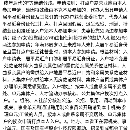
成年后代的”等连结分歧。申请法则：打点户籍营业应由本人
参加申请，确因特殊缘由不克不及参加的，代办人出具申请人
居平易近身份证及其签订的“代办户籍营业委托书”、代办人居
平易近身份证代其打点。打点回国假寓、退呈现役、刑满、持
结业证和准迁证入户须本人参加申请；夫妻投靠须两边参加申
请；继子(女)投靠继父(母)由担任间接扶养的监护人和继父(母)
两边参加申请；年满16周岁以上未成年人未打点居平易近身份
证且需打点户籍迁徙营业时，须本人参加申请。根基材料：入
户申请表，居平易近户口簿和居平易近身份证，入户地不变居
处佐证材料(入曲系亲属住房的需供给亲属关系佐证材料，入
曲系亲属户的需供给入户地居平易近户口簿和亲属关系佐证材
料，入集体户的供给本人无房佐证材料、集体户首页或集体户
办理单元同意领受函)。入户地址：按本人或曲系亲属不变居
处、单元集体户、人才流动办事核心、公共集体户挨次打点入
户。1。组织、人社部分核准公选、公招、录用、调动到本市
机关、事业单元和通过聘用制公事员公开聘请到本市机关(参
理单元)工做的人员，按本人或曲系亲属不变居处、单元集体
户的挨次申请打点本人入户。2。地方、本省正在蓉机关、事
业单元、国有及国有控股企业按权限调动、招录到成都会工做