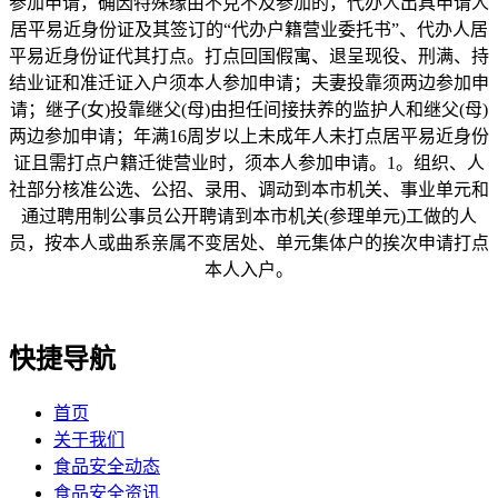
参加申请，确因特殊缘由不克不及参加的，代办人出具申请人
居平易近身份证及其签订的“代办户籍营业委托书”、代办人居
平易近身份证代其打点。打点回国假寓、退呈现役、刑满、持
结业证和准迁证入户须本人参加申请；夫妻投靠须两边参加申
请；继子(女)投靠继父(母)由担任间接扶养的监护人和继父(母)
两边参加申请；年满16周岁以上未成年人未打点居平易近身份
证且需打点户籍迁徙营业时，须本人参加申请。1。组织、人
社部分核准公选、公招、录用、调动到本市机关、事业单元和
通过聘用制公事员公开聘请到本市机关(参理单元)工做的人
员，按本人或曲系亲属不变居处、单元集体户的挨次申请打点
本人入户。
快捷导航
首页
关于我们
食品安全动态
食品安全资讯