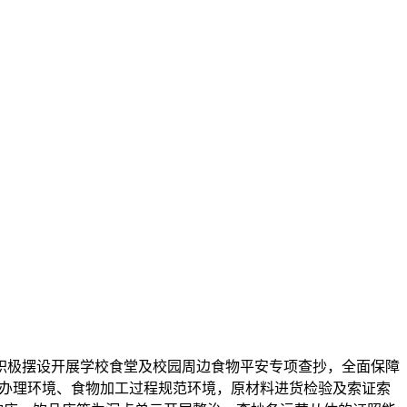
极摆设开展学校食堂及校园周边食物平安专项查抄，全面保障
开展办理环境、食物加工过程规范环境，原材料进货检验及索证索