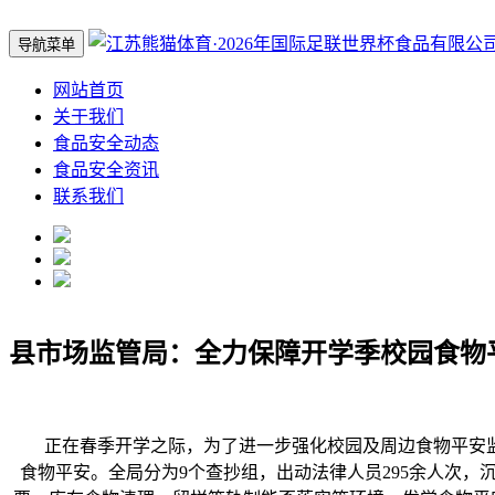
导航菜单
网站首页
关于我们
食品安全动态
食品安全资讯
联系我们
县市场监管局：全力保障开学季校园食物
正在春季开学之际，为了进一步强化校园及周边食物平安监
食物平安。全局分为9个查抄组，出动法律人员295余人次，