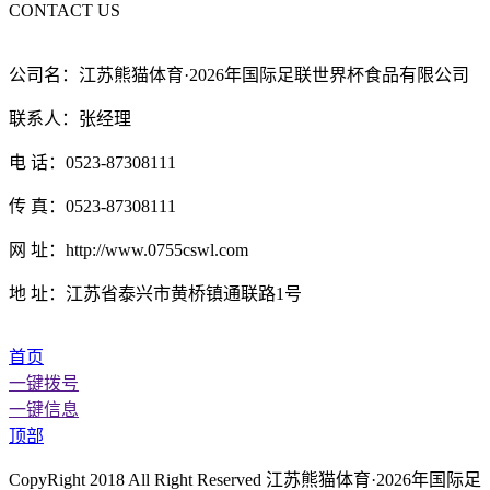
CONTACT US
公司名：江苏熊猫体育·2026年国际足联世界杯食品有限公司
联系人：张经理
电 话：0523-87308111
传 真：0523-87308111
网 址：http://www.0755cswl.com
地 址：江苏省泰兴市黄桥镇通联路1号
首页
一键拨号
一键信息
顶部
CopyRight 2018 All Right Reserved 江苏熊猫体育·2026年国际足