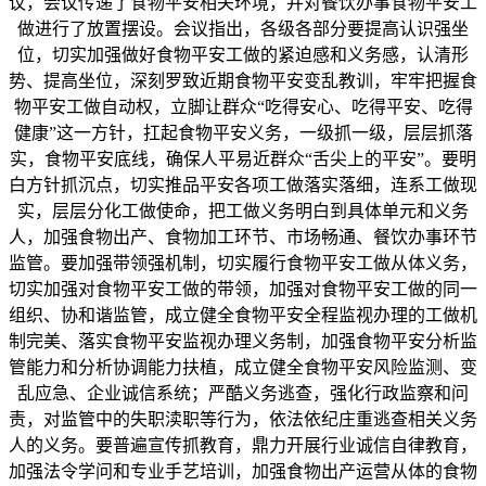
议，会议传递了食物平安相关环境，并对餐饮办事食物平安工
做进行了放置摆设。会议指出，各级各部分要提高认识强坐
位，切实加强做好食物平安工做的紧迫感和义务感，认清形
势、提高坐位，深刻罗致近期食物平安变乱教训，牢牢把握食
物平安工做自动权，立脚让群众“吃得安心、吃得平安、吃得
健康”这一方针，扛起食物平安义务，一级抓一级，层层抓落
实，食物平安底线，确保人平易近群众“舌尖上的平安”。要明
白方针抓沉点，切实推品平安各项工做落实落细，连系工做现
实，层层分化工做使命，把工做义务明白到具体单元和义务
人，加强食物出产、食物加工环节、市场畅通、餐饮办事环节
监管。要加强带领强机制，切实履行食物平安工做从体义务，
切实加强对食物平安工做的带领，加强对食物平安工做的同一
组织、协和谐监管，成立健全食物平安全程监视办理的工做机
制完美、落实食物平安监视办理义务制，加强食物平安分析监
管能力和分析协调能力扶植，成立健全食物平安风险监测、变
乱应急、企业诚信系统；严酷义务逃查，强化行政监察和问
责，对监管中的失职渎职等行为，依法依纪庄重逃查相关义务
人的义务。要普遍宣传抓教育，鼎力开展行业诚信自律教育，
加强法令学问和专业手艺培训，加强食物出产运营从体的食物