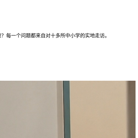
速？每一个问题都来自对十多所中小学的实地走访。