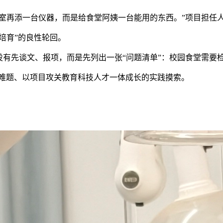
室再添一台仪器，而是给食堂阿姨一台能用的东西。”项目担任
培育”的良性轮回。
没有先谈文、报项，而是先列出一张“问题清单”：校园食堂需
难题、以项目攻关教育科技人才一体成长的实践摸索。