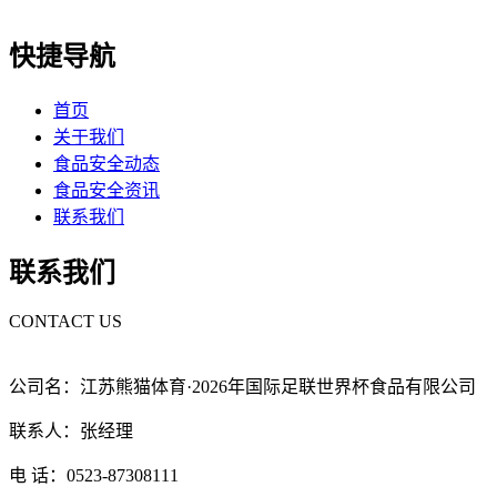
快捷导航
首页
关于我们
食品安全动态
食品安全资讯
联系我们
联系我们
CONTACT US
公司名：江苏熊猫体育·2026年国际足联世界杯食品有限公司
联系人：张经理
电 话：0523-87308111