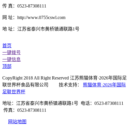
传 真：0523-87308111
网 址：http://www.0755cswl.com
地 址：江苏省泰兴市黄桥镇通联路1号
首页
一键拨号
一键信息
顶部
CopyRight 2018 All Right Reserved 江苏熊猫体育·2026年国际足
联世界杯食品有限公司 技术支持：
熊猫体育·2026年国际
足联世界杯
地址：江苏省泰兴市黄桥镇通联路1号 电话：0523-87308111
传真：0523-87308111
网站地图