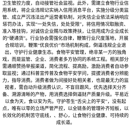
卫生管控力度，自动接管社会监视。此外，需建立食物行业信
用系统，将企业违规记实纳入信用消息平台，实施分级分类监
管、成立严沉违法出产运营者轨制，对失信企业依法采纳响应
惩罚办法，实现“一处失信，处处受限”，将信用情况取融资、
准入等挂钩，对诚信企业赐与政策搀扶，让信用成为企业成长
的“硬通货”。行业协会需强化自律，鞭策行业尺度落地，开展
合规培训，鞭策“优良优价”市场机制构成，倒逼违规企业退
出，守护行业健康生态。食物平安管理，绝非某一方的独角
戏，而是监管、企业、消费者多方协同的系统工程。相关部分
需通顺赞扬举报渠道，简化流程、提高励，激励消费者自动参
取监视；通过科普宣传普及食物平安学问，提拔消费者分辨能
力，指导消费。消费者做为间接好处相关者，也是最无力的监
视者，需自动升级消费认识，不盲目跟风，优先选择天分齐
备、溯源清晰的产物，用消费选择倒逼财产质量升级。平易近
以食为天，食以安为先。守护苍生“舌尖上的平安”，没有起
点，唯有以零的立场严管严控，以全链条的管理补齐短板，以
长效化的机制苦守底线，、舒心，让食物行业健康、可持续的
成长道。