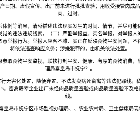
产日期、虚假宣传、出厂前未进行批批查验；用收受接管肉成品
肉、过时。
体例等消息，清晰描述违法现实发生的时间、情节，并尽可能供
发觉的违法违规线索，（二）严酷举报益。实名举报，对举报人
恶意举报行为。举报人应客不雅、实正在反映食物平安问题，不
将依法逃查响应义务；涉嫌犯罪的，由机关依法处置。
参取食物平安监视，联袂打制平安、健康、有序的食物消费，配
理局秦皇岛市抚宁？。
行无害化处置，随便弃置、不法发卖病死畜禽等违法犯罪线。私
。5。畜禽屠宰企业出厂未经肉品质量查验或肉品质量查验不及格
线。
皇岛市抚宁区市场监视办理局、、农业农村局、卫生健康局现