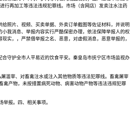
进行再加工等违法违规犯罪线。市场（含网店）发卖注水注药
给照片、视频、买卖单据、外卖订单截图等佐证材料，并说明
的小我消息、举报内容实行严酷保密办理，依法保障举报人的权
得现实，，严禁借举报之名、恶意，对虚假消息，恶意举报的，
合守护全市人平易近的饮食平安。秦皇岛市抚宁区市场监视办
屠滥宰、对畜禽注水或注入其他物质等违法犯罪线。畜禽屠宰
畜禽产物，未按措置病死动物、病害动物产物等违法违规犯罪
场举报。四、相关事项。