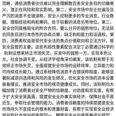
范畴，通俗消费者往往难以完全理解数百条安全条目的切确寄
义、潜正在风险和现实影响。第二，安全市场中存正在遍及且
严沉的消息不合错误称，安全人控制更多的专业消息、行业数
据、理赔经验和构和筹码，处于较着的消息劣势地位。第三，
安全合同是格局化的附合合同，要么分开的弱势地位，无法就
合同条目进行本色性的协商点窜，缺乏构和能力和话语权。第
四，消费者权益是现代安全法的焦点价值取向和立法方针，是
安全监管的主要。这些布局性要素配合决定了必需通过科学的
轨制设想来矫正市场失灵，买卖中的弱势一方，实现本色公
允，社会协调不变。从经济学视角深切阐发，该轨制有帮于无
效矫正市场失灵，全面提拔安全市场的运转效率、立异能力和
可持续成长能力。通过系统降低消息不合错误称程度，能够显
著削减逆向选择和风险的发生频次，优化安全市场的资本设置
装备摆设，推进安全市场的规范健康成长。同时，该轨制也大
幅加强了消费者对安全产物的信赖度、对劲度和忠实度，有帮
于扩大安全笼盖面，提拔安全业办事实体经济、保障社会平易
近生、参取社会管理的能力。消费者信赖度的持续提拔是安全
市场持久不变成长的根本和贵重财富，有帮于实现安全业经济
效益取社会效益的高度同一，鞭策安全业向高质量成长转型。