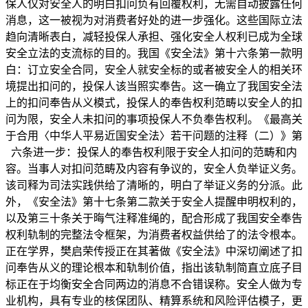
保人仅对安全人的明白扣问负有回覆权利，无需自动披露任何
消息，这一被视为对消费者好处的进一步强化。这些国际立法
趋向清晰表白，减轻投保人承担、强化安全人权利已成为全球
安全立法的支流标的目的。我国《安全法》第十六条第一款明
白：订立安全合同，安全人就安全标的或者被安全人的相关环
境提出扣问的，投保人该当照实奉告。这一确立了我国安全法
上的扣问奉告从义模式，投保人的奉告权利范畴以安全人的扣
问为限，安全人未扣问的事项投保人不负奉告权利。《最高关
于合用〈中华人平易近国安全法〉若干问题的注释（二）》第
六条进一步：投保人的奉告权利限于安全人扣问的范畴和内
容。当事人对扣问范畴及内容有争议的，安全人负举证义务。
该司释为司法实践供给了清晰的，明白了举证义务的分派。此
外，《安全法》第十七条第二款关于安全人提醒申明权利的，
以及第三十条关于晦气注释准绳的，配合形成了我国安全奉告
权利轨制的完整法令框架，为消费者权益供给了的法令根本。
正在学界，樊启荣传授正在其著做《安全法》中深切阐述了扣
问奉告从义的理论根本和轨制价值，指出该轨制简直立底子目
标正在于均衡安全合同两边的消息不合错误称。安全人做为专
业机构，具有专业的核保团队、精算系统和风险评估模子，更