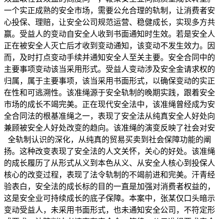
一个实正成熟的安全市场，需要公允合理的轨制，让消费者安
心投保、理赔，让安全公司规范运营、稳健成长，实现多方共
赢。受益人的变动自安全人收到书面通知时生效。若是安全人
正在被安全人灭亡后才收到变动通知，该变动不发生效力。因
而，及时打点变动手续并通知安全人至关主要。安全合同中的
主要事项变动该当采用形式。受益人变动涉及安全金请求权的
归属，属于主要事项，该当采用书面形式，以确保变动的实正
在性和可逃溯性。该准绳源于安全轨制的晚期实践，跟着安全
市场的成长不竭完美。正在现代安全法中，该准绳曾经成为安
全合同法的根基准绳之一，表现了安全法从纯真安全人好处向
兼顾被安全人好处改变的趋向。该准绳的演变反映了社会对安
全轨制认识的深化，从纯真的贸易买卖到社会保障功能的阐
扬。这种改变表现了安全法的人文关怀，关心的好处。该准绳
的成长履历了从形式从义到本色从义、从安全人核心到投保人
核心的改变过程，表现了法令轨制的不竭前进和完美。汗青经
验表白，安全法的成长标的目的一直是加强对消费者权益的，
这是安全业可持续成长的底子保障。本案中，张某仅口头暗示
变动受益人，未采用书面形式，也未通知安全公司，不符定形