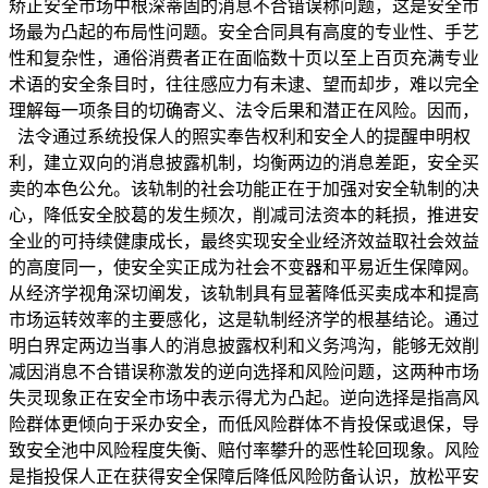
矫正安全市场中根深蒂固的消息不合错误称问题，这是安全市
场最为凸起的布局性问题。安全合同具有高度的专业性、手艺
性和复杂性，通俗消费者正在面临数十页以至上百页充满专业
术语的安全条目时，往往感应力有未逮、望而却步，难以完全
理解每一项条目的切确寄义、法令后果和潜正在风险。因而，
法令通过系统投保人的照实奉告权利和安全人的提醒申明权
利，建立双向的消息披露机制，均衡两边的消息差距，安全买
卖的本色公允。该轨制的社会功能正在于加强对安全轨制的决
心，降低安全胶葛的发生频次，削减司法资本的耗损，推进安
全业的可持续健康成长，最终实现安全业经济效益取社会效益
的高度同一，使安全实正成为社会不变器和平易近生保障网。
从经济学视角深切阐发，该轨制具有显著降低买卖成本和提高
市场运转效率的主要感化，这是轨制经济学的根基结论。通过
明白界定两边当事人的消息披露权利和义务鸿沟，能够无效削
减因消息不合错误称激发的逆向选择和风险问题，这两种市场
失灵现象正在安全市场中表示得尤为凸起。逆向选择是指高风
险群体更倾向于采办安全，而低风险群体不肯投保或退保，导
致安全池中风险程度失衡、赔付率攀升的恶性轮回现象。风险
是指投保人正在获得安全保障后降低风险防备认识，放松平安