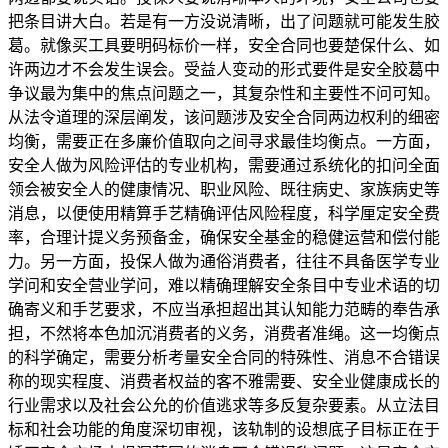
把条目讲大白。若是有一方没说清晰，出了问题就可能发生胶
葛。就像买工具要明码标价一样，安全合同也要楚保什么、如
许两边才不会发生误会。受益人变动的形式要件是安全胶葛中
争议最为集中的焦点问题之一，其复杂性和主要性不问可知。
从法令道理的深层阐发，该问题涉及安全合同两边权利的细密
均衡，需要正在多廉价值取向之间寻求最佳均衡点。一方面，
安全人做为风险评估的专业机构，需要通过系统化的扣问全面
领会被安全人的健康情况、职业风险、既往病史、家族病史等
消息，以便使用精算手艺精确评估风险程度，科学厘定安全费
率，合理计提义务预备金，确保安全基金的稳健运营和偿付能
力。另一方面，投保人做为通俗消费者，往往不具备医学专业
学问和安全营业学问，难以精确理解安全条目中专业术语的切
确寄义和手艺要求，不应当承担超出其认知能力范畴的奉告承
担，不然将本色加沉消费者的义务，消费者准绳。这一均衡点
的科学确定，需要分析考量安全合同的特殊性、消息不合错误
称的现实程度、消费者权益的客不雅需要、安全业健康成长的
行业需求以及社会公允的价值逃求等多反复杂要素。从立法目
标和社会功能的角度深切审视，该轨制的设想底子目标正在于