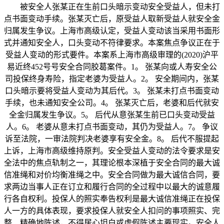
被安全人张某正在生前口头暗示变动安全受益人，但未打
点书面变动手续。张某灭亡后，原受益人取新受益人就安全金
归属发生争议。上海市高级认定，受益人变动该当采用书面形
式并通知安全人，口头变动不符律要求。本案焦点争议正在于
受益人变动的形式要件。本案系上海市高级审理的(2020)沪平
易近终452号号安全合同胶葛案件。1。 张某向或人寿安全公
司投保终身寿险，指定老婆为受益人。2。 安全期间内，张某
口头暗示要将受益人变动为其后代。3。 张某未打点书面变动
手续，也未通知安全公司。4。 张某灭亡后，老婆和后代就安
全金归属发生争议。5。 后代从意张某生前已口头变动受益
人。6。 老婆从意未打点书面变动，其仍为受益人。7。 争议
诉至法院，一审法院判决老婆享有安全金。8。 后代不服提起
上诉，上海市高级维持原判。安全受益人变动的法令要求是安
全法中的焦点轨制之一，其理论根本深植于安全合同的最大诚
信准绳和对价均衡准绳之中。安全合同做为最大诚信合同，要
求两边当事人正在订立和履行合同的全过程中以最大的诚意履
行各自权利。投保人的照实奉告权利是最大诚信准绳正在投保
人一方的具体表现，要求投保人就安全人扣问的事项照实、完
整、精确地陈述，不得居心坦白或虚假陈述主要现实。安全人