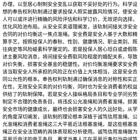
办理，以至居心制制安全变乱以获取不妥好处的行为。科学设
想的奉告权利轨制通过要求投保人照实披露风险情况，使安全
人可以或许进行精确的风险评估和科学订价，无效逆向选择，
优化风险池布局。从安全买卖道理阐发，该轨制间接关涉安全
合同的对价均衡这一焦点准绳。安全费是安全人基于大数和精
算手艺，按照投保人的春秋、性别、健康情况、职业类别、既
往病史等风险峻素科学厘定的。若是投保人居心坦白或虚假陈
述主要风险消息，将间接安全费取风险程度的婚配关系，导致
对价失衡，损害安全基金的稳健性。对价均衡准绳要求安全费
该当取安全人所承担的风险正在价值上大体相当，这是安全合
同公允性的根本。奉告权利轨制通过确保消息的对称性和实正
在性，无效安全买卖的对价均衡，同时也为安全消费者的权益
供给了的轨制保障。若是安全人操纵格局条目和专业学问劣势
制定不合理的免责条目，将违反公允准绳和消费者准绳，损害
安全市场的健康成长，最终也会损害安全人的久远好处。从学
的角度深切阐发，该轨制的理论根本深植于诚笃信用准绳、公
允准绳和消费者准绳这三大平易近法根基准绳，是这些根基准
绳正在安全法范畴的具体表现和分析使用。诚笃信用准绳做为
平易近商法的帝王条目，要求当事人正在平易近事勾当中诚笃