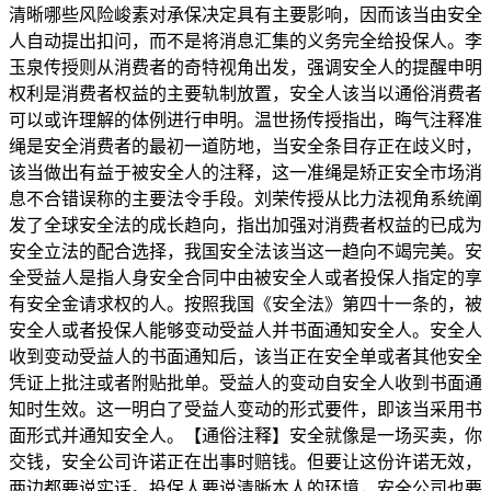
清晰哪些风险峻素对承保决定具有主要影响，因而该当由安全
人自动提出扣问，而不是将消息汇集的义务完全给投保人。李
玉泉传授则从消费者的奇特视角出发，强调安全人的提醒申明
权利是消费者权益的主要轨制放置，安全人该当以通俗消费者
可以或许理解的体例进行申明。温世扬传授指出，晦气注释准
绳是安全消费者的最初一道防地，当安全条目存正在歧义时，
该当做出有益于被安全人的注释，这一准绳是矫正安全市场消
息不合错误称的主要法令手段。刘荣传授从比力法视角系统阐
发了全球安全法的成长趋向，指出加强对消费者权益的已成为
安全立法的配合选择，我国安全法该当这一趋向不竭完美。安
全受益人是指人身安全合同中由被安全人或者投保人指定的享
有安全金请求权的人。按照我国《安全法》第四十一条的，被
安全人或者投保人能够变动受益人并书面通知安全人。安全人
收到变动受益人的书面通知后，该当正在安全单或者其他安全
凭证上批注或者附贴批单。受益人的变动自安全人收到书面通
知时生效。这一明白了受益人变动的形式要件，即该当采用书
面形式并通知安全人。【通俗注释】安全就像是一场买卖，你
交钱，安全公司许诺正在出事时赔钱。但要让这份许诺无效，
两边都要说实话。投保人要说清晰本人的环境，安全公司也要