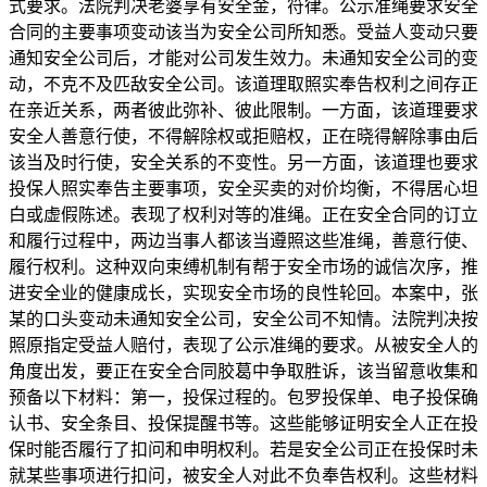
式要求。法院判决老婆享有安全金，符律。公示准绳要求安全
合同的主要事项变动该当为安全公司所知悉。受益人变动只要
通知安全公司后，才能对公司发生效力。未通知安全公司的变
动，不克不及匹敌安全公司。该道理取照实奉告权利之间存正
在亲近关系，两者彼此弥补、彼此限制。一方面，该道理要求
安全人善意行使，不得解除权或拒赔权，正在晓得解除事由后
该当及时行使，安全关系的不变性。另一方面，该道理也要求
投保人照实奉告主要事项，安全买卖的对价均衡，不得居心坦
白或虚假陈述。表现了权利对等的准绳。正在安全合同的订立
和履行过程中，两边当事人都该当遵照这些准绳，善意行使、
履行权利。这种双向束缚机制有帮于安全市场的诚信次序，推
进安全业的健康成长，实现安全市场的良性轮回。本案中，张
某的口头变动未通知安全公司，安全公司不知情。法院判决按
照原指定受益人赔付，表现了公示准绳的要求。从被安全人的
角度出发，要正在安全合同胶葛中争取胜诉，该当留意收集和
预备以下材料：第一，投保过程的。包罗投保单、电子投保确
认书、安全条目、投保提醒书等。这些能够证明安全人正在投
保时能否履行了扣问和申明权利。若是安全公司正在投保时未
就某些事项进行扣问，被安全人对此不负奉告权利。这些材料