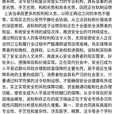
算系统、法令部分和复杂资金实力的专业机构，具有显著的消
息劣势、手艺劣势、构和劣势和资本劣势，因而正在轨制设想
上该当承担更多的权利和义务，以矫正两边之间的本色不服
等，实现实正的公安然平静社会协调。从立法目标和价值逃求
的深层审视，该轨制的底子设想目标正在于全面安全消费者的
权益，系统安全市场的诚信次序，推进安全业的可持续成长。
通过明白安全人的各项权利和法令义务，无效促使安全人正在
合同订立和履行全过程中严酷遵照诚笃信用准绳，充实保障消
费者的知情权、选择权、公允买卖权和求偿权。该轨制深刻表
现了安全法的人文关怀，高度关心安全消费者的现实需求、好
处关心、感情体验和价值实现。正在现代社会中，安全已成为
人平易近群众风险办理和财富保障的主要东西，是平易近生保
障系统的主要构成部门，消费者权益具有严沉的社会意义、只
要通过科学完美的法令轨制设想，才能确保安全业健康有序成
长，实正实现安全的风险保障功能、资金融通功能和社会办理
功能，使安全成为人平易近夸姣糊口的保障。从法令背后的深
层缘由阐发，该轨制存正在的底子缘由正在于安全市场多沉布
局性问题的分析感化和持久堆集。第一，安全合同具有高度的
专业性、手艺性和复杂性，涉及医学、精算、法令等多个学科