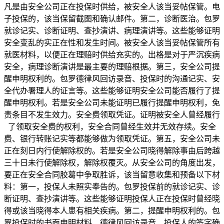
凡是由安全公司正在投保时供给，被安全人该当妥帖保管。电
子投保的，该当保留截图和确认邮件。第二，诊断医治。包罗
就诊记实、诊断证明、查抄演讲、病理演讲等。这些能够证明
安全变乱的实正在性和发生时间。被安全人该当妥帖保管所有
就医材料，以便正在理赔时供给充实的。出格是对于严沉疾病
安全，病理诊断演讲是最主要的理赔根据。第三，安全公司提
醒申明权利的。包罗德律风回访录音、投保时的沟通记实、安
全代办署理人的证言等。这些能够证明安全公司能否履行了提
醒申明权利。若是安全公司未能证明已履行提醒申明权利，免
责条目不发生效力。安全费领取凭证。证明被安全人曾经履行
了领取安全费的权利，安全合同曾经生效并无效存续。安全
费、银行转账记实等都能够做为领取凭证。第五，安全公司未
正在刻日内行使解除权的。若是安全公司晓得解除事由后跨越
三十日未行使解除权，解除权覆灭。从安全公司的角度出发，
要正在安全合同胶葛中争取胜诉，该当留意收集和预备以下材
料：第一，投保人未照实奉告的。包罗投保前的就诊记实、诊
断证明、查抄演讲等。这些能够证明投保人正在投保时曾经晓
得或该当晓得本人患有相关疾病。第二，提醒申明权利的。包
罗投保时的书面申明材料、德律风回访录音、投保人的签字确