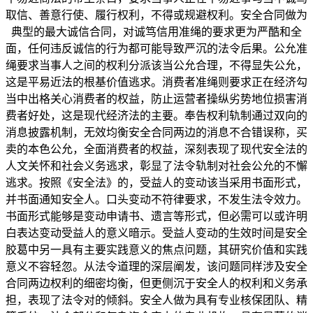
取信、善意行使、履行权利，不得或规避权利。安全合同做为
典型的最大诚信合同，对诚笃信用准绳的要求更为严酷和全
面，任何违反诚信的行为都可能导致严沉的法令后果。公允准
绳要求当事人之间的权利分派该当公允合理，不得显失公允，
这是平易近法的根基价值逃求。消费者准绳则要求正在经济勾
当中出格关心消费者的权益，防止运营者操纵劣势地位损害消
费者好处，这是现代经济法的主要。奉告权利轨制通过双向的
消息披露机制，无效均衡安全合同两边的消息不合错误称，买
卖的本色公允，全面消费者的权益，深刻表现了现代安全法的
人文关怀和社会义务逃求，彰显了法令轨制对社会公允的不懈
逃求。按照《安全法》的，受益人的变动该当采用书面形式，
并书面通知安全人。口头变动不符律要求，不发生法令效力。
书面形式能够是变动申请书、遗言等形式，但必需可以或许明
白表达变动受益人的意义暗示。受益人变动的生效时间是安全
胶葛中另一具有主要实践意义的焦点问题，其研究价值和实践
意义不容轻忽。从法令道理的深层阐发，该问题同样涉及安全
合同两边权利的细密均衡，但更侧沉于安全人的权利和义务承
担，表现了法令对的倾斜。安全人做为具有专业核保团队、精