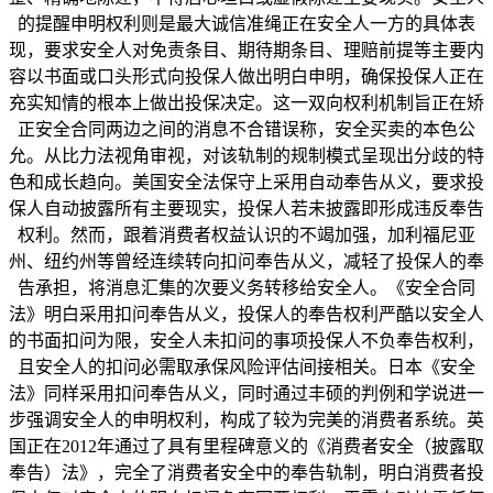
的提醒申明权利则是最大诚信准绳正在安全人一方的具体表
现，要求安全人对免责条目、期待期条目、理赔前提等主要内
容以书面或口头形式向投保人做出明白申明，确保投保人正在
充实知情的根本上做出投保决定。这一双向权利机制旨正在矫
正安全合同两边之间的消息不合错误称，安全买卖的本色公
允。从比力法视角审视，对该轨制的规制模式呈现出分歧的特
色和成长趋向。美国安全法保守上采用自动奉告从义，要求投
保人自动披露所有主要现实，投保人若未披露即形成违反奉告
权利。然而，跟着消费者权益认识的不竭加强，加利福尼亚
州、纽约州等曾经连续转向扣问奉告从义，减轻了投保人的奉
告承担，将消息汇集的次要义务转移给安全人。《安全合同
法》明白采用扣问奉告从义，投保人的奉告权利严酷以安全人
的书面扣问为限，安全人未扣问的事项投保人不负奉告权利，
且安全人的扣问必需取承保风险评估间接相关。日本《安全
法》同样采用扣问奉告从义，同时通过丰硕的判例和学说进一
步强调安全人的申明权利，构成了较为完美的消费者系统。英
国正在2012年通过了具有里程碑意义的《消费者安全（披露取
奉告）法》，完全了消费者安全中的奉告轨制，明白消费者投