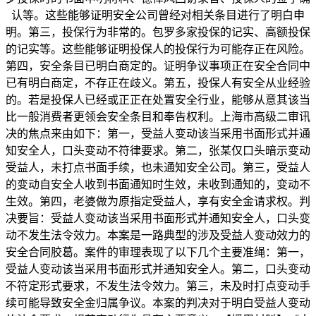
认等。这些能够证明安全公司曾经对相关条目进行了明白申
明。第三，投保行为非常的。包罗多家投保的记实、高额投保
的记实等。这些能够证明投保人的投保行为可能存正在风险。
第四，安全条目已明白商定的。证明争议事项正在安全合同中
已有明白商定，不存正在歧义。第五，投保人有安全从业经验
的。若是投保人已经或正正在处置安全行业，能够从意其该当
比一般消费者更领会安全条目和奉告权利。上海市高级二审讯
决的焦点来由如下：第一，受益人变动该当采用书面形式并通
知安全人，口头变动不符律要求。第二，张某仅口头暗示变动
受益人，未打点书面手续，也未通知安全公司。第三，受益人
的变动自安全人收到书面通知时生效，未收到通知的，变动不
生效。第四，老婆做为原指定受益人，享有安全金请求权。判
决要旨：受益人变动该当采用书面形式并通知安全人，口头变
动不发生法令效力。本案是一路典型的涉及受益人变动效力的
安全合同胶葛。案件的审理表现了以下几个主要准绳：第一，
受益人变动该当采用书面形式并通知安全人。第二，口头变动
不符定形式要求，不发生法令效力。第三，未及时打点变动手
续可能导致安全金归属争议。本案的判决对于明白受益人变动