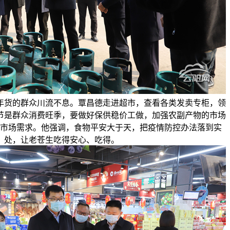
年货的群众川流不息。覃昌德走进超市，查看各类发卖专柜，领
节是群众消费旺季，要做好保供稳价工做，加强农副产物的市场
市场需求。他强调，食物平安大于天，把疫情防控办法落到实
处，让老苍生吃得安心、吃得。