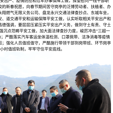
安出产、疫情防控和过年办事保障工做，探望慰问一线干部职
姣的新春祝愿，向春节期间苦守岗亭的泛博劳动者、扶植者、办
永翔燃气无限义务公司、盘龙永兴交通法律查抄点、东城车坐，
安、道交通平安和运输保障平安工做，认实听取相关平安出产和
昌德强调，要层层压紧压实平安出产义务，做到守土有责、守土
强沉点范畴平安工做，加大面法律查抄力度，峻厉冲击“三超一
为；严酷落实汽车客运坐体温检测、口罩佩带、洁净消毒等疫情
逛；强化人员值班值守，严酷施行带领干部到岗带班、环节岗亭
4小时值班轨制，牢牢守住平安底线。