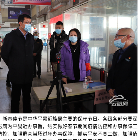
，新春佳节是中华平易近族最主要的保守节日。各级各部分要深
服膺为平易近办事旨，结实做好春节期间疫情防控和办事保障工
防控，加强群众当场过年办事保障，抓实平安不变工做，加强值