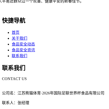
人平易近群众过一个欢喜、健康平安的新春佳节。
快捷导航
首页
关于我们
食品安全动态
食品安全资讯
联系我们
联系我们
CONTACT US
公司名：江苏熊猫体育·2026年国际足联世界杯食品有限公司
联系人：张经理