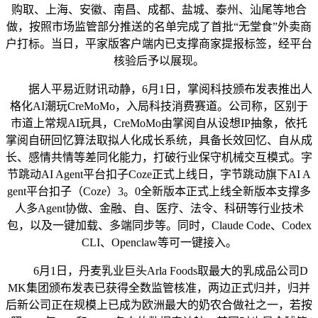
购取、上海、安徽、南昌、成都、盐城、泰州、汕尾等地合
做，按照市场监管部分推送的名单完成了首批“无堂食”外卖商
户打标。当日，平家版客户端内已支撑商家提报标签，经平台
核验后予以展现。
据人平易近财讯动静，6月1日，掌阅科技颁布发表推出人
格化AI潮玩CreMoMo，入局科技消费赛道。公司称，区别于
市道上常规AI玩具，CreMoMo由掌阅自从设想IP抽象，依托
掌阅自研回忆算法取拟人化成长系统，具备长效回忆、自从成
长、感情共情等差同化能力，打破行业保守机械交互模式。字
节跳动AI Agent平台扣子Coze正式上线日，字节跳动旗下AI A
gent平台扣子（Coze）3。0全新版本正式上线全新版本支撑多
人多Agent协做、金融、自、医疗、法令、科研等行业技术
包，以及一键加载、多端同步等。同时，Claude Code、Codex
CLI、Openclaw等可一键接入。
6月1日，丹麦乳业巨头Arla Foods取最大的乳成品公司D
MK集团颁布发表已获得全数监管核准，两边正式归并，归并
后新公司正在规模上已成为欧洲最大的奶农合做社之一，若按