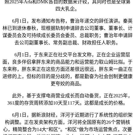
照2025年Arla和DMK各自的数据来计较，其同时也是全球第
四大乳企。
6月1日，发布通知布告称，曹治年递交的辞任演讲。秦英
林已到退休春秋，现根据轨制申请辞去公司董事、董事长、计
谋委员会及可持续成长委员会委员、总裁职务；曹治年申请辞
去公司副董事长、常务副总裁、财政担任人职务。
6月1日，于东来正在社交平台发文称，正在企业运营层
面，良多伴侣拿胖东来的商品能力和运营能力取山姆比拟。于
东来称，胖东来正在这些方面还差很远很远，胖东来一曲正在
进修的上，但标的目的是分歧的，都是勤奋为社会创制更健康
更夸姣的商品。
此外，基于支撑电商营业成长而自动备货，正在2025年，
361度的存货周转添加10天至117天。这都是成长的价格。
6月1日，据新浪财经，洋河于近期进行了系统性的组织架
构调整。正在发卖架构方面，洋河将全国原有的26个营销核
心，精简整合为14大“和区”。“和区”做为市场运营焦点，次要