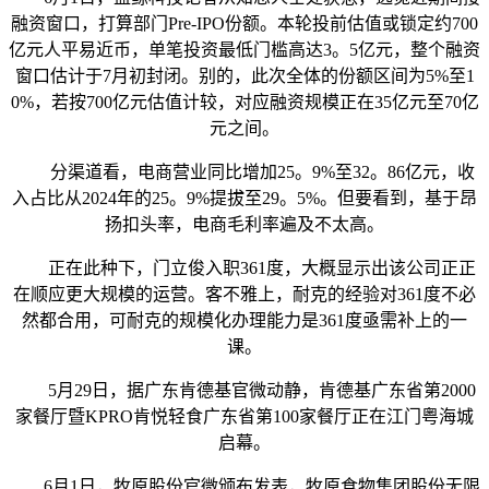
融资窗口，打算部门Pre-IPO份额。本轮投前估值或锁定约700
亿元人平易近币，单笔投资最低门槛高达3。5亿元，整个融资
窗口估计于7月初封闭。别的，此次全体的份额区间为5%至1
0%，若按700亿元估值计较，对应融资规模正在35亿元至70亿
元之间。
分渠道看，电商营业同比增加25。9%至32。86亿元，收
入占比从2024年的25。9%提拔至29。5%。但要看到，基于昂
扬扣头率，电商毛利率遍及不太高。
正在此种下，门立俊入职361度，大概显示出该公司正正
在顺应更大规模的运营。客不雅上，耐克的经验对361度不必
然都合用，可耐克的规模化办理能力是361度亟需补上的一
课。
5月29日，据广东肯德基官微动静，肯德基广东省第2000
家餐厅暨KPRO肯悦轻食广东省第100家餐厅正在江门粤海城
启幕。
6月1日，牧原股份官微颁布发表，牧原食物集团股份无限