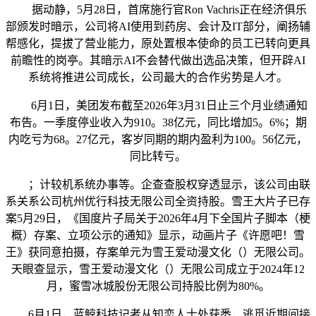
据动静，5月28日，首席施行官Ron Vachris正在经济俱乐
部颁发时暗示，公司将AI使用到药房、会计及IT部分，阐扬辅
帮感化，提拔了营业能力，原处置根本使命的员工已转向更具
前瞻性的岗亭。其暗示AI不会替代做出选品决策，但开辟AI
系统将推进公司成长，公司最大的合作劣势是人才。
6月1日，美团发布截至2026年3月31日止三个月业绩通知
布告。一季度停业收入为910。38亿元，同比增加5。6%；期
内吃亏为68。27亿元，客岁同期的期内盈利为100。56亿元，
同比转亏。
；计较机系统办事等。企查查股权穿透显示，该公司由联
系关系公司杭州优行科技无限公司全资持股。雪王大片子已存
案5月29日，《国度片子局关于2026年4月下全国片子脚本（梗
概）存案、立项公示的通知》显示，动画片子《许愿吧！雪
王》获同意拍摄，存案单元为雪王爱动漫文化（）无限公司。
天眼查显示，雪王爱动漫文化（）无限公司成立于2024年12
月，蜜雪冰城股份无限公司持股比例为80%。
6月1日，蓝鲸科技记者从知恋人士处获悉，逃觅近期间接