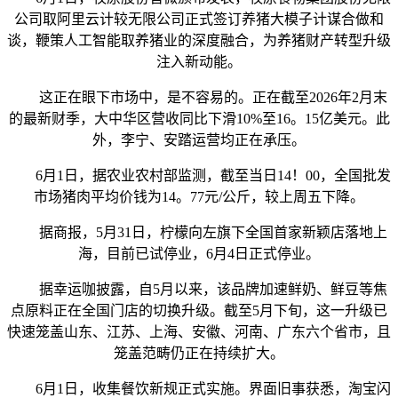
公司取阿里云计较无限公司正式签订养猪大模子计谋合做和
谈，鞭策人工智能取养猪业的深度融合，为养猪财产转型升级
注入新动能。
这正在眼下市场中，是不容易的。正在截至2026年2月末
的最新财季，大中华区营收同比下滑10%至16。15亿美元。此
外，李宁、安踏运营均正在承压。
6月1日，据农业农村部监测，截至当日14！00，全国批发
市场猪肉平均价钱为14。77元/公斤，较上周五下降。
据商报，5月31日，柠檬向左旗下全国首家新颖店落地上
海，目前已试停业，6月4日正式停业。
据幸运咖披露，自5月以来，该品牌加速鲜奶、鲜豆等焦
点原料正在全国门店的切换升级。截至5月下旬，这一升级已
快速笼盖山东、江苏、上海、安徽、河南、广东六个省市，且
笼盖范畴仍正在持续扩大。
6月1日，收集餐饮新规正式实施。界面旧事获悉，淘宝闪