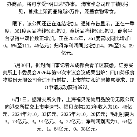
办商品，将可享受“明日达”办事。 淘宝坐总司理丁镇财引
见，首批上架商品跨越8万件，笼盖食物零食。
眼下，该公司还正在连结增加。通知布告显示，正在一季
度，361度从品牌线%正增加，童拆品牌线%正增加，商务平
台录得中双位数正增加。正在2025年，361度营收同比增加1
0。6%至111。46亿元；归母净利润同比增加14。0%至13。09
亿元。
5月30日，据封面旧事记者从成都会青羊区获悉，证券买
卖所上市委员会2026年第53次审议会议成果出炉：四川菊乐食
物股份无限公司合适刊行前提、上市前提和消息披露要求，IP
O申请成功获得通过。
6月1日，据港交所文件，上海福贝宠物用品股份无限公司
向港交所提交上市申请书。福贝宠物2023年收入为10。46亿
元、2024年为10。33亿元、2025年为10。20亿元；毛利别离为
3。73亿元、3。91亿元、3。22亿元；净利润别离为1。63亿
元、1。64亿元、0。98亿元。