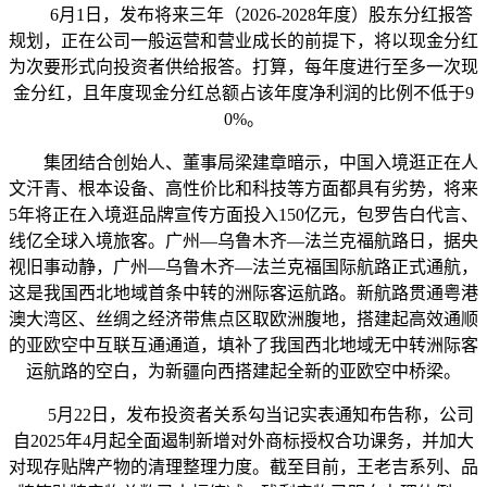
6月1日，发布将来三年（2026-2028年度）股东分红报答
规划，正在公司一般运营和营业成长的前提下，将以现金分红
为次要形式向投资者供给报答。打算，每年度进行至多一次现
金分红，且年度现金分红总额占该年度净利润的比例不低于9
0%。
集团结合创始人、董事局梁建章暗示，中国入境逛正在人
文汗青、根本设备、高性价比和科技等方面都具有劣势，将来
5年将正在入境逛品牌宣传方面投入150亿元，包罗告白代言、
线亿全球入境旅客。广州—乌鲁木齐—法兰克福航路日，据央
视旧事动静，广州—乌鲁木齐—法兰克福国际航路正式通航，
这是我国西北地域首条中转的洲际客运航路。新航路贯通粤港
澳大湾区、丝绸之经济带焦点区取欧洲腹地，搭建起高效通顺
的亚欧空中互联互通通道，填补了我国西北地域无中转洲际客
运航路的空白，为新疆向西搭建起全新的亚欧空中桥梁。
5月22日，发布投资者关系勾当记实表通知布告称，公司
自2025年4月起全面遏制新增对外商标授权合功课务，并加大
对现存贴牌产物的清理整理力度。截至目前，王老吉系列、品