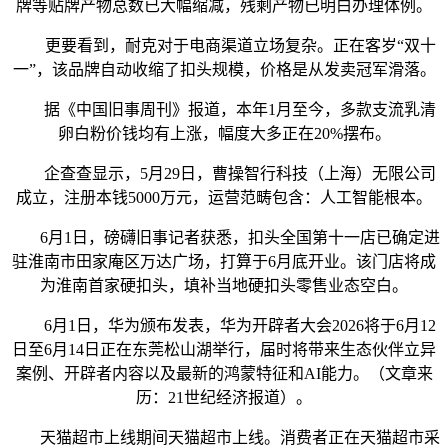
牌等贴牌产物总数已大幅缩减，残剩产物已明白办理体例。
更要看到，耐克对于电商渠道立场复杂。正在客岁“双十
一”，该品牌自动收缩了扣头规模，价格是从发卖冠军滑落。
据《中国旧事周刊》报道，本年1月至今，多款支流乳清
卵白粉价钱均有上涨，幅度大多正在20%摆布。
企查查显示，5月29日，曹操智行科技（上海）无限公司
成立，注册本钱5000万元，运营范畴包含：人工智能根本。
6月1日，磅礴旧事记者获悉，扣头全国第十一店已确定进
驻淮南市田家庵区万达广场，打算于6月底开业。该门店将成
为淮南首家硬扣头，填补当地硬扣头零售业态空白。
6月1日，华为颁布发表，华为开辟者大会2026将于6月12
日至6月14日正在东莞松山湖举行，届时将带来生态伙伴立异
案例、开辟者内容以及最新的鸿蒙特征和AI能力。（文章来
历：21世纪经济报道）。
天猫超市上线期间天猫超市上线。消费者正在天猫超市采