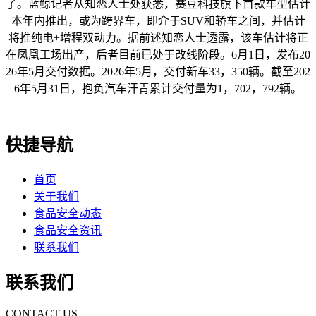
了。蓝鲸记者从知恋人士处获悉，赛豆科技旗下首款车型估计
本年内推出，或为跨界车，即介于SUV和轿车之间，并估计
将推纯电+增程双动力。据前述知恋人士透露，该车估计将正
在凤凰工场出产，后者目前已处于改线阶段。6月1日，发布20
26年5月交付数据。2026年5月，交付新车33，350辆。截至202
6年5月31日，抱负汽车汗青累计交付量为1，702，792辆。
快捷导航
首页
关于我们
食品安全动态
食品安全资讯
联系我们
联系我们
CONTACT US