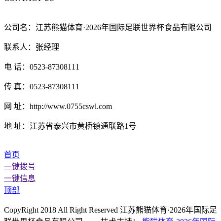
公司名：江苏熊猫体育·2026年国际足联世界杯食品有限公司
联系人：张经理
电 话：0523-87308111
传 真：0523-87308111
网 址：http://www.0755cswl.com
地 址：江苏省泰兴市黄桥镇通联路1号
首页
一键拨号
一键信息
顶部
CopyRight 2018 All Right Reserved 江苏熊猫体育·2026年国际足