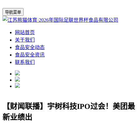
导航菜单
网站首页
关于我们
食品安全动态
食品安全资讯
联系我们
【财闻联播】宇树科技IPO过会！美团最
新业绩出