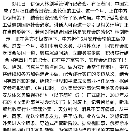
6月1日，讲话人林剑掌管例行记者会。有记者问：中国完
成了5月担任结合国安理会轮值的工做。这一个月，正在中方
协调鞭策下，结合国安理会举行了多场勾当。中方所做勤奋和
工做遭到国际社会必定。讲话人可否进一步引见相关环境？正
在当前形势下，若何对待结合国出格是安理会的感化？林剑暗
示，正在各方积极支撑下，中方担任5月安理会轮值工做竣
事。过去一个月，我们本着负义务、扶植性立场，同安理会和
泛博会员国一道，聚焦沉点问题，立脚务实步履，积极履行结
合国宪章付与的职责。正在中方掌管下，安理会还审议了巴
以、伊朗、乌克兰等热点问题。做为安理会常任理事国，中方
将继续和各方加强连合协做，配合践行实正的多边从义，结合
国宪章旨和准绳，继续为世界和平取成长事业担任尽责。据经
济参考报动静，6月1日起，《收集餐饮办事运营者落实食物平
安从体义务监视办理》（以下简称《》）正式施行，2017年发
布的《收集办事监视办理法子》同时废止。记者留意到，新规
聚焦收集行业“鬼魂外卖”、天分制假、消息不实等痛点，从平
台、商家、配送全链条发力，建牢防地。业界认为，这标记着
外卖进入全链条、穿透式严管新阶段。据央视旧事，俄罗斯本
地时间6月1日发布动静称，为保障国内燃料市场的不变靠得住