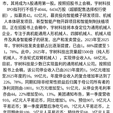
市，其将成为A股通用第一股。按照招股书上会稿，宇树科技
IPO拟刊行不低于4044。6434万股（超额配售选择权行使
前），拟募资42。02亿元，募资投向智能模子研发项目、机械
人本体研发项目、新型智能产物开辟项目和智能制制扶植项
目。正在招股书上会稿中，宇树科技将本身定位为通用机械人
企业，专注于高机能通用人形机械人、四脚机械人、机械人组
件及具身智能模子的研发、出产和发卖营业。2023年至2025
年，宇树科技发卖金额占比逐渐提拔，已由1。88%提拔至 5
1。78%。此中，2025年，宇树科技出货量超5500台（纯人形
机械人，不含轮式双臂机械人），实现停业收入8。68亿元。
目前，宇树科技是少数已实现盈利的通用机械人公司。按照招
股书上会稿，该公司停业收入已由2023年度的1。59亿元增加
至2025年度的16。99亿元，年度停业收入的复合增加率达到了
226。78%，同期扣除非经常性损益后归属于母公司所有者的
净利润则由-1801。91万元增加至5。91亿元，从停业务毛利率
亦由44。22%增加至60。13%。美团通知布告，第一季度营收
910。4亿元人平易近币，同比增加5。6%，预估907。9亿元人
平易近币；第一季度调整后净吃亏49。7亿元人平易近币，上
年同期收益109。5亿元人平易近币；预估吃亏68。3亿元人平