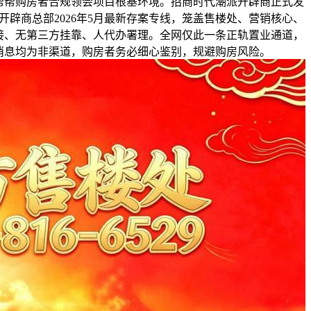
帮帮购房者合规领会项目根基环境。招商时代潮派开辟商正式发
为开辟商总部2026年5月最新存案专线，笼盖售楼处、营销核心、
接、无第三方挂靠、人代办署理。全网仅此一条正轨置业通道，
消息均为非渠道，购房者务必细心鉴别，规避购房风险。