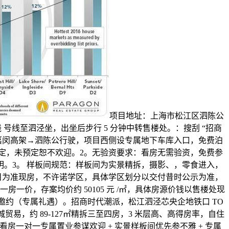
项目地址：上海市松江区泗陈公
线 号线至泗泾坐，出坐后步行 5 分钟中转售楼处。：搜刮 “招商
速→嘉闵高架→泗陈公行驶，项目西侧设专属地下车库入口，免费泊
定，未预定恕不欢迎。2。无验资要求：看房无需验资，免费参
。3。 样板间规范：样板间为实景精拆，摄影、，零食进入，
目为准现房，不许诺学区，具体学区划分以交付昔时公示为准，
房一价，存案均价约 50105 元 /㎡，具体房源价钱以售楼处现
邀约（专属礼遇）。招商时代潮派，松江泗泾芯央企地铁口 TO
圃城贸易，约 89-127㎡精拆三至四房，3 米层高、高得房率，自住
房一对一专属置业参谋欢迎 + 实景样板间优先参不雅 + 专属