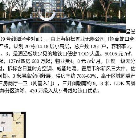
星誉
弄（9 号线泗泾坐对面），由上海招松置业无限公司（招商蛇口全
规划 20 栋 14-18 层小高层，总户数 1261 户，容积率 2。
。3，是泗泾板块少见的地铁口低密 TOD 大盘。50105 元 /㎡，
0 万起，127㎡四房 680 万起；物业费4。8 元 /㎡/ 月，国度一级天分
交付，拆标含日登时方空调、威能地暖、霍尼韦尔新风三大件，估
量可期。3 米层高空间舒展，得房率约 78%-83%，高于区域同类产
三房两厅一卫（刚需入门），三开间朝南约 9。3 米，LDK 客餐
分区清晰，430 万级入从 9 号线地铁口优选。