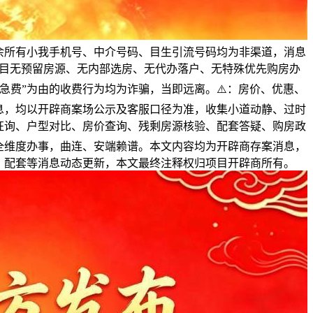
余所有小我手机号、中介号码、目生引流号码均为非渠道，消息
项目无预留房源、无内部选房、无代办落户、无特殊优先购房办
急费”为由的收费行为均为诈骗，当即远离。⚠️：房价、优惠、
息，均以开辟商案场公示及客服口径为准，收集小道动静、过时
征询、户型对比、房价查询、残剩房源核验、配套答疑、购房政
全维度办事，曲连、安端赖谱。本文内容均为开辟商存案消息，
、配套等消息动态更新，本文最终注释权归项目开辟商所有。