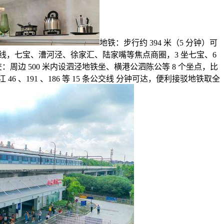
地铁：步行约 394 米（5 分钟）可
焦点轴线，七宝、漕河泾、徐家汇、陆家嘴等焦点商圈，3 坐七宝、6
：周边 500 米内设泗泾地铁坐、横港公泗陈公等 8 个坐点，比
 46 、191 、186 等 15 条公交线 分钟可达，便利接驳地铁取全