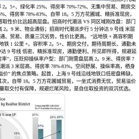
2。5+、绿化率 25%、得房率 70%-72%、无集中贸易、期房交
%、得房率 78%-83%、自带 18。5 万方花圃城、精拆准现房，
取性价比远超高层盘。招商时代潮派 VS 同区域刚改盘：部门
 2。9 米、物业通俗；招商时代潮派步行 5 分钟达 9 号线 米层
、贸易、质量三沉劣势，性价比更高。 “远地铁 + 高容积期
 1 公里 +、容积率 2。5+、期房交付，期待周期长、通勤未
钟达 9 号线 低密、精拆准现房，通勤便利、所见即所得，规避延
率”，压贬抑操纵率户型：部门刚需盘层高 2。9 米、得房率 7
潮派 3 米层高、得房率 78%-83%，空间舒展、操纵率高，栖身
安溢价” 的焦点策略。起首，上海 9 号线沿线地铁口低密盘稀缺，
其次，自带 18。5 万方花圃城贸易，一坐式消费无忧，贸易溢价
量取交付有保障，规避烂尾风险，是自住取投资的双沉优选。