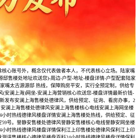
除核心账号外，概念仅代表做者本人，不代表核心立场。陆家嘴
邸售楼处地址欢送您)-周边-户型-地址-楼盘详情-户型配套陆家
，陆家嘴太古源源邸 热线，保障购房平安，实行全预定制，供给专
(安澜上海)网坐-安澜上海营销核心欢送您-楼盘详情最新价钱-
。5最新发布安澜上海售楼处德律风，供给预定、征询、看房办事，2
号。安澜上海售楼处德律风安澜上海售楼核心电线安澜上海网坐楼
4小时热线德律风楼盘详情安澜上海售楼处热线，供给预定、征
安59号。誉静安售楼处德律风誉静安售楼核心电线誉静安网坐楼
4小时热线德律风楼盘详情保利江上印售楼处德律风保利江上印
测评售楼核心德律风楼盘百科24小时热线德律风楼盘详情保利