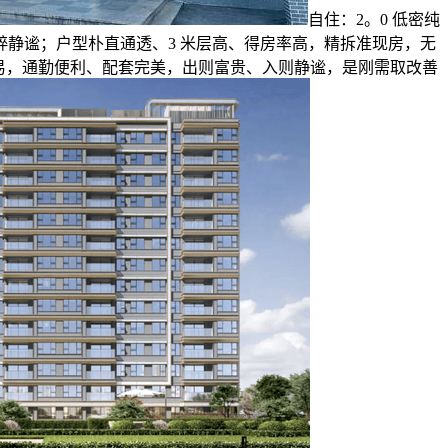
自住：2。0 低密纯
静谧；户型朴直通透、3 米层高、得房率高，精拆准现房，无
贸易，通勤便利、配套完美，出则富贵、入则静谧，是刚需取改善