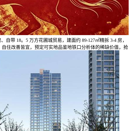
自带 18。5 万方花圃城贸易，建面约 89-127㎡精拆 3-4 房，
明通透，自住改善皆宜，预定可实地品鉴地铁口分析体的稀缺价值，抢