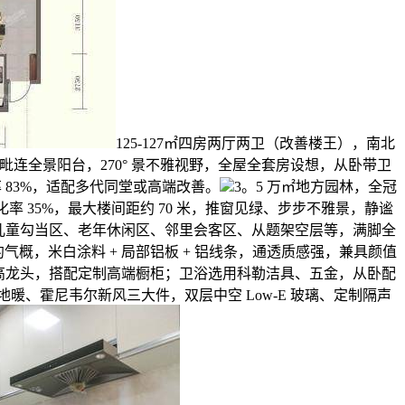
125-127㎡四房两厅两卫（改善楼王），南北
横厅毗连全景阳台，270° 景不雅视野，全屋全套房设想，从卧带卫
 83%，适配多代同堂或高端改善。
3。5 万㎡地方园林，全冠
 35%，最大楼间距约 70 米，推窗见绿、步步不雅景，静谧
、儿童勾当区、老年休闲区、邻里会客区、从题架空层等，满脚全
概，米白涂料 + 局部铝板 + 铝线条，通透质感强，兼具颜值
高龙头，搭配定制高端橱柜；卫浴选用科勒洁具、五金，从卧配
暖、霍尼韦尔新风三大件，双层中空 Low-E 玻璃、定制隔声