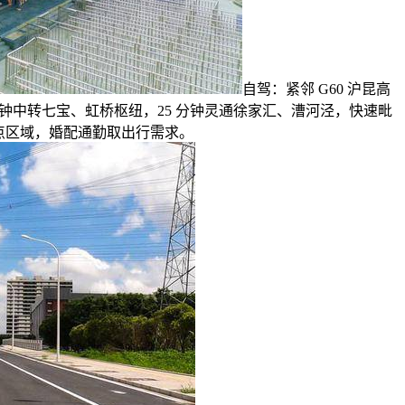
自驾：紧邻 G60 沪昆高
分钟中转七宝、虹桥枢纽，25 分钟灵通徐家汇、漕河泾，快速毗
点区域，婚配通勤取出行需求。