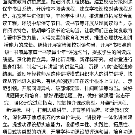
面提拔教育讲授质量。推进阅读工程扶植。建立校级分级阅读
保举书目系统，开辟校本阅读课程，建立学检阅校对读课程系
统，拓宽学生进修时空，丰盈学生世界。推进单位拓展整合阅
读工程，环绕中华保守节日、读书节等开展从题阅读勾当，孕
育阅读特色，按期举行读书论坛勾当，让教师们正在优良教育
专著中罗致力量，习得先辈的教育和方式，推进心理扶植和讲
授能力的成长。继续开展家检阅校对读勾当，开展“书喷鼻班
级”“书喷鼻家庭”“书喷鼻少年”评选勾当，提拔学生的阅读成
绩感。深化教育立异。深化新课程、新课标研究，对讲堂进行
量身打制，制定“七有讲堂”的讲堂尺度，沉视 “八察”查验进修
结果。激励年轻教师从这种讲授模式组织本人的讲堂讲授，快
速从容地进入脚色，有经验的教师正在这个根本上立异、、示
范引领。开展同课异构、级部绑定课、排闼听课等勾当。做好
课题研究和培育，抓好课题结题工做，做好“微课题”常态研
究，强化研究过程指点，挖掘推介课改典型。环绕“新课程、
新课标、材”，打制思维讲堂、培育学科品牌、积淀教研文
化，深化基于焦点素养的大单位讲授、“讲授评”一体化讲堂建
立。提拔功课设想实施能力，设想根本性、实践性、拓展性、
项目式等类型的功课，开展学科功课设想评选勾当，培育功课