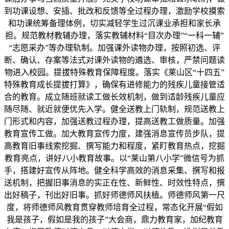
到功课设想、安插、批改和反馈等全过程办理，激励学校摸索
和功课统筹备理体例，切实减轻学生过沉课业承担和家长承
担。规范教材教辅办理，落实教辅材料“目次办理”“一科一辅”
“志愿采办”等办理轨制。加强课外读物办理，按照初选、评
断、确认、存案等法式对课外读物的遴选、审核，严禁问题读
物进入校园。提拔特殊教育保障程度。落实《莱山区“十四五”
特殊教育成长提拔打算》，确保有进修能力的残疾儿童接管适
合的教育。成立随班就读工做长效机制，做到适龄残疾儿童应
随尽随、就近就便优先入学。健全送教上门轨制，规范送教上
门形式和内容，加强送教过程办理，提高送教工做质量。加强
教育宣传工做。加大教育宣传力度，建强消息宣传员步队，提
高教育旧事线索挖掘、撰写能力和程度，紧盯教育热点，挖掘
教育亮点，讲好八小教育故事。以“莱山第八小学”微信号为抓
手，搭建好宣传从阵地。健全科学高效的消息采集、撰写和报
送机制，把握旧事消息的实正在性、新鲜性、时效性特点，撰
出好稿子，刊出好旧事。抓好师德师风扶植。师德师风第一尺
度，将师德师风教育贯穿教师培育全过程，常态化开展“假如
我是孩子，假如是我的孩子”大会商，鼎力教育家，加纪教育