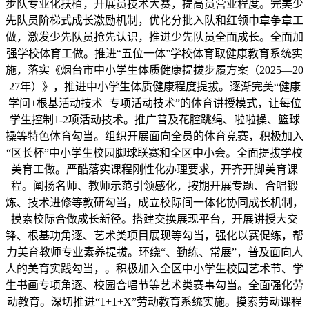
步队专业化扶植，开展员技术大赛，提高员营业程度。完美少
先队员阶梯式成长激励机制，优化分批入队和红领巾章争章工
做，激发少先队员抢先认识，推进少先队员全面成长。全面加
强学校体育工做。推进“五位一体”学校体育取健康教育系统实
施，落实《烟台市中小学生体质健康提拔步履方案（2025—20
27年）》，推进中小学生体质健康程度提拔。逐渐完美“健康
学问+根基活动技术+专项活动技术”的体育讲授模式，让每位
学生控制1-2项活动技术。推广普及花腔跳绳、啦啦操、篮球
操等特色体育勾当。组织开展面向全员的体育竞赛，积极加入
“区长杯”中小学生校园脚球联赛和全区中小会。全面提拔学校
美育工做。严酷落实课程刚性化办理要求，开齐开脚美育课
程。阐扬名师、教师示范引领感化，按期开展专题、合唱锻
炼、技术进修等教研勾当，成立校际间一体化协同成长机制，
摸索校际合做成长新径。搭建交换展现平台，开展讲授大交
锋、根基功角逐、艺术类项目展现等勾当，强化以赛促练，帮
力美育教师专业素养提拔。环绕“、勤练、常展”，普及面向人
人的美育实践勾当，。积极加入全区中小学生校园艺术节、学
生书画专项角逐、校园合唱节等艺术类赛事勾当。全面强化劳
动教育。深切推进“1+1+X”劳动教育系统实施。摸索劳动课程