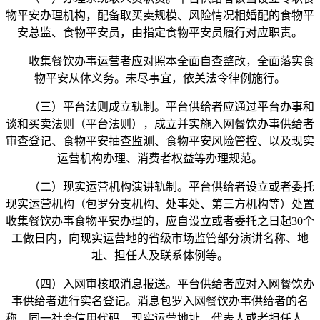
物平安办理机构，配备取买卖规模、风险情况相婚配的食物平
安总监、食物平安员，由指定食物平安员履行对应职责。
收集餐饮办事运营者应对照本全面自查整改，全面落实食
物平安从体义务。未尽事宜，依关法令律例施行。
（三）平台法则成立轨制。平台供给者应通过平台办事和
谈和买卖法则（平台法则），成立并实施入网餐饮办事供给者
审查登记、食物平安抽查监测、食物平安风险管控、以及现实
运营机构办理、消费者权益等办理规范。
（二）现实运营机构演讲轨制。平台供给者设立或者委托
现实运营机构（包罗分支机构、处事处、第三方机构等）处置
收集餐饮办事食物平安办理的，应自设立或者委托之日起30个
工做日内，向现实运营地的省级市场监管部分演讲名称、地
址、担任人及联系体例等。
（四）入网审核取消息报送。平台供给者应对入网餐饮办
事供给者进行实名登记。消息包罗入网餐饮办事供给者的名
称、同一社会信用代码、现实运营地址、代表人或者担任人、