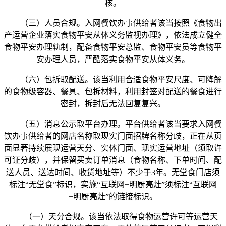
核。
（三）人员合规。入网餐饮办事供给者该当按照《食物出
产运营企业落实食物平安从体义务监视办理》，依法成立健全
食物平安办理轨制，配备食物平安总监、食物平安员等食物平
安办理人员，严酷落实食物平安从体义务。
（六）包拆取配送。该当利用合适食物平安尺度、可降解
的食物级容器、餐具、包拆材料，利用封签对配送的餐食进行
密封，拆封后无法回复复兴。
（五）消息公示取平台办理。平台供给者该当要求入网餐
饮办事供给者的网店名称取现实门面招牌名称分歧，正在从页
面显著持续展现运营天分、实体门面、现实运营地址（须取许
可证分歧），并保留买卖订单消息（食物名称、下单时间、配
送人员、送达时间、收货地址等）不少于3年。无堂食门店须
标注“无堂食”标识，实施“互联网+明厨亮灶”须标注“互联网
+明厨亮灶”的链接标识。
（一）天分合规。该当依法取得食物运营许可等运营天