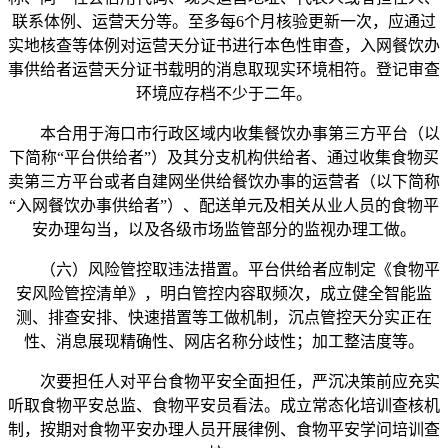
联系体例、运营天分等。至多每6个月核验更新一次，应通过
实地核查等体例对运营天分证书进行本色性审查，入网餐饮办
事供给者运营天分证书载明的消息取现实环境相符。登记审查
环境应存档不少于二年。
本合用于海口市行政区域内收集餐饮办事第三方平台（以
下简称“平台供给者”）及其分支机构供给者、通过收集食物买
卖第三方平台或者自建网坐供给餐饮办事的运营者（以下简称
“入网餐饮办事供给者”）、配送单元及相关从业人员的食物平
安办理勾当，以及各级市场监管部分的监视办理工做。
（六）风险管控取违法措置。平台供给者应制定《食物平
安风险管控清单》，明白管控内容取频次，成立健全智能监
测、排查安排、快速措置等工做机制，沉点管控天分实正在
性、消息展现精确性、网店名称分歧性；加工整洁度等。
次要担任人对平台食物平安全面担任，严沉决策前应充实
听取食物平安总监、食物平安员看法。成立常态化培训查核机
制，按期对食物平安办理人员开展律例、食物平安学问培训查