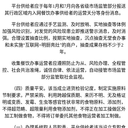
平台供给者应于每年1月和7月向各省级市场监管部分报送
其行政区域内入网餐饮办事供给者的运营天分等身份消息。
平台供给者应通过手艺监测、及时放哨、实地抽查等体例
加强风险识别，对发觉的风险现患立即推送警示消息，及时消
弭。合理设置抽查比例，按期实地抽查，沉点抽查无堂食办事
和未实施“互联网+明厨亮灶”的商户，抽查成果存档不少于2
年。
收集餐饮办事运营者应遵照防止为从、风险办理、全程管
控、社会共治准绳，诚信自律、依法运营，自动接管市场监管
部分监管取社会监视。
（四）质量平安。该当成立进货检验记度，制定实施原料
节制要求，严禁采购、利用跨越保质期、来历不明、无及格证
明或变质、发霉、生虫等感官性状非常的食物原料、添加剂，
不得超范畴、超限量利用食物添加剂，不得正在加工操做区外
加工制做食物，不得将订单委托其他食物运营者加工制做。
（一）办理系统取人员职责。平台供给者该当设立专职食