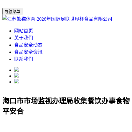
导航菜单
网站首页
关于我们
食品安全动态
食品安全资讯
联系我们
海口市市场监视办理局收集餐饮办事食物
平安合