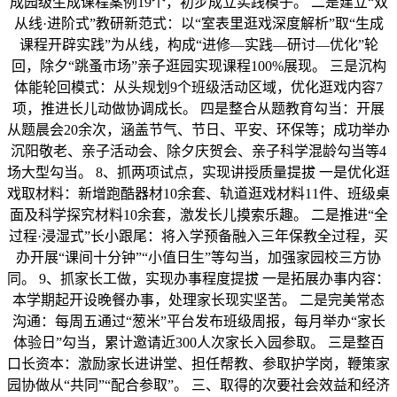
成园级生成课程案例19个，初步成立实践模子。 二是建立“双
从线·进阶式”教研新范式：以“室表里逛戏深度解析”取“生成
课程开辟实践”为从线，构成“进修—实践—研讨—优化”轮
回，除夕“跳蚤市场”亲子逛园实现课程100%展现。 三是沉构
体能轮回模式：从头规划9个班级活动区域，优化逛戏内容7
项，推进长儿动做协调成长。 四是整合从题教育勾当：开展
从题晨会20余次，涵盖节气、节日、平安、环保等；成功举办
沉阳敬老、亲子活动会、除夕庆贺会、亲子科学混龄勾当等4
场大型勾当。 8、抓两项试点，实现讲授质量提拔 一是优化逛
戏取材料：新增跑酷器材10余套、轨道逛戏材料11件、班级桌
面及科学探究材料10余套，激发长儿摸索乐趣。 二是推进“全
过程·浸湿式”长小跟尾：将入学预备融入三年保教全过程，买
办开展“课间十分钟”“小值日生”等勾当，加强家园校三方协
同。 9、抓家长工做，实现办事程度提拔 一是拓展办事内容：
本学期起开设晚餐办事，处理家长现实坚苦。 二是完美常态
沟通：每周五通过“葱米”平台发布班级周报，每月举办“家长
体验日”勾当，累计邀请近300人次家长入园参取。 三是整百
口长资本：激励家长进讲堂、担任帮教、参取护学岗，鞭策家
园协做从“共同”“配合参取”。 三、取得的次要社会效益和经济