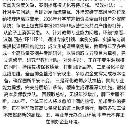
实阐发深度欠缺，案例提炼模式化有待加强。 整改办法： 1、
针对平安问题，当即对屋面琉璃瓦、外墙瓷砖等高风险部位采
纳物理隔离取警示；2026年开学前筹措资金全面升级户外安防
系统；争取上级支撑申报2026年非运营性公共资产维修打算，
从底子上消弭现患。 2、针对教师专业能力问题，环绕“察看-
识别-回应”环节环节，通过专家引领、案例分解、实操练习训
练提拔课程建构能力；成立生成课程案例集，教师每年至多完
成一个高质量案例并专题研讨；以课题取立异项目为牵引，建
立进修型、研究型教师团队。对外树形”，正在不变生源规模
的同时，持续提拔保教质量，打制园所品牌。 二是强化平安
底线思维，全面排查整治平安现患，争取资金支撑完成根本设
备，确保园所平安不变。 三是深化教师步队扶植，聚焦专业
能力提拔，完美分层培训系统，鞭策生成课程深切实施，锻制
高本质保教步队。 回顾取总结，无惧年岁增加，脚下步履不
断。2026年，全体三长人将以愈加丰满的热情、愈加专业的姿
势，正在学前教育高质量成长的道上稳步前行，鞭策各项工做
不竭攀爬新的高峰。 五、事业单元办企业环境 本单元不存正
在创办企业环境。