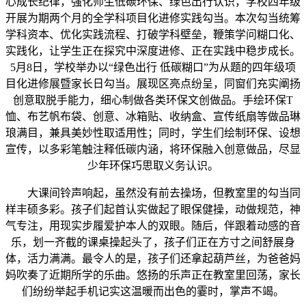
心成长纪律，强化师生低碳环保、绿色出行认识，学校四年级
开展为期两个月的全学科项目化进修实践勾当。本次勾当统筹
学科资本、优化实践流程、打破学科壁垒，鞭策学问糊口化、
实践化，让学生正在探究中深度进修、正在实践中稳步成长。
5月8日，学校举办以“绿色出行 低碳糊口”为从题的四年级项
目化进修展暨家长日勾当。展现区亮点纷呈，同窗们充实阐扬
创意取脱手能力，细心制做各类环保文创做品。手绘环保T
恤、布艺帆布袋、创意、冰箱贴、收纳盒、宣传纸扇等做品琳
琅满目，兼具美妙性取适用性；同时，学生们绘制环保、设想
宣传，以多彩笔触注释低碳内涵，将环保融入创意做品，尽显
少年环保巧思取义务认识。
大课间铃声响起，虽然没有前去操场，但教室里的勾当同
样丰硕多彩。孩子们起首认实做起了眼保健操，动做规范，神
气专注，用现实步履爱护本人的双眼。随后，伴跟着动感的音
乐，划一齐截的课桌操起头了，孩子们正在方寸之间舒展身
体，活力满满。最令人的是，孩子们还拿起葫芦丝，为爸爸妈
妈吹奏了近期所学的乐曲。悠扬的乐声正在教室里回荡，家长
们纷纷举起手机记实这温暖而出色的霎时，掌声不竭。