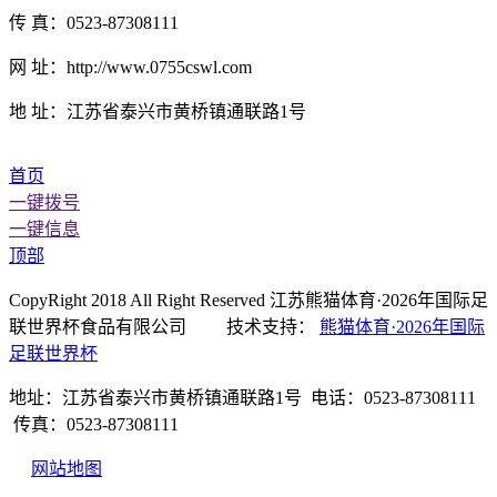
传 真：0523-87308111
网 址：http://www.0755cswl.com
地 址：江苏省泰兴市黄桥镇通联路1号
首页
一键拨号
一键信息
顶部
CopyRight 2018 All Right Reserved 江苏熊猫体育·2026年国际足
联世界杯食品有限公司 技术支持：
熊猫体育·2026年国际
足联世界杯
地址：江苏省泰兴市黄桥镇通联路1号 电话：0523-87308111
传真：0523-87308111
网站地图