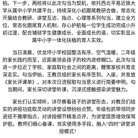
拍。下一步，两校将以此次勾当为契机，依托西北平易近族大
学从属中小学共建平台，持续深化小初跟尾教研合做，常态化
开展结合教研、讲堂互访、指点、心理等系列勾当，建立全方
位、常态化跟尾育人机制，存心护航每一位学生成功完成小升
初过渡，配合铺就学生健康成长、全面成长的道，切实彰显从
属中小学一体化扶植的育人实效。
当日清晨，伏龙坪小学校园整洁有序、空气温暖，二年级
的家长践约而至，近距离领会孩子的校内进修糊口。此次勾当
进一步拉近了学校、家庭取社会之间的距离，鞭策家校共育走
深走实。勾当伊始，王教员组织家长有序签到、入座，并发放
《家长评课单》，对本次日流程取勾当意义进行简要申明。勾
当期间，家长深切讲堂听课，沉浸式感触感染讲堂魅力。
家长们认实倾听，详尽察看孩子的讲堂形态，对教员们结
实的讲授功底取灵动的讲堂设想纷纷点赞。年级包抓带领同步
进班不雅摩指点，对讲授细节精准点评，为讲堂提质增效保驾
护航。教师们细心备课，充实使用多手段，融入“四时”讲堂讲
授模式！