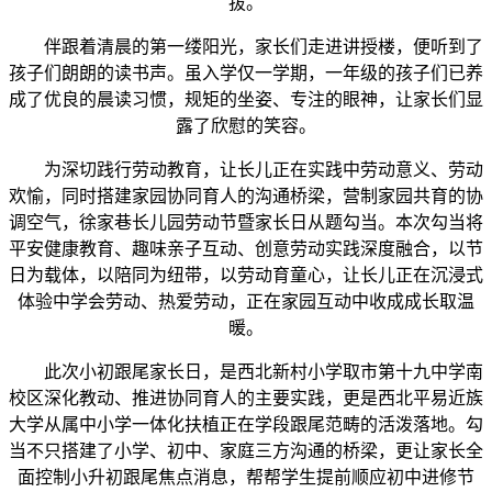
拔。
伴跟着清晨的第一缕阳光，家长们走进讲授楼，便听到了
孩子们朗朗的读书声。虽入学仅一学期，一年级的孩子们已养
成了优良的晨读习惯，规矩的坐姿、专注的眼神，让家长们显
露了欣慰的笑容。
为深切践行劳动教育，让长儿正在实践中劳动意义、劳动
欢愉，同时搭建家园协同育人的沟通桥梁，营制家园共育的协
调空气，徐家巷长儿园劳动节暨家长日从题勾当。本次勾当将
平安健康教育、趣味亲子互动、创意劳动实践深度融合，以节
日为载体，以陪同为纽带，以劳动育童心，让长儿正在沉浸式
体验中学会劳动、热爱劳动，正在家园互动中收成成长取温
暖。
此次小初跟尾家长日，是西北新村小学取市第十九中学南
校区深化教动、推进协同育人的主要实践，更是西北平易近族
大学从属中小学一体化扶植正在学段跟尾范畴的活泼落地。勾
当不只搭建了小学、初中、家庭三方沟通的桥梁，更让家长全
面控制小升初跟尾焦点消息，帮帮学生提前顺应初中进修节