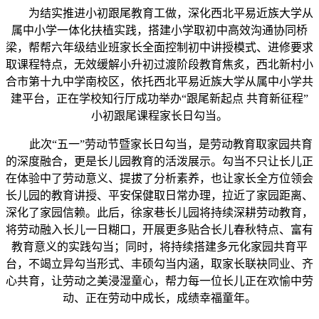
为结实推进小初跟尾教育工做，深化西北平易近族大学从
属中小学一体化扶植实践，搭建小学取初中高效沟通协同桥
梁，帮帮六年级结业班家长全面控制初中讲授模式、进修要求
取课程特点，无效缓解小升初过渡阶段教育焦炙，西北新村小
合市第十九中学南校区，依托西北平易近族大学从属中小学共
建平台，正在学校知行厅成功举办“跟尾新起点 共育新征程”
小初跟尾课程家长日勾当。
此次“五一”劳动节暨家长日勾当，是劳动教育取家园共育
的深度融合，更是长儿园教育的活泼展示。勾当不只让长儿正
在体验中了劳动意义、提拔了分析素养，也让家长全方位领会
长儿园的教育讲授、平安保健取日常办理，拉近了家园距离、
深化了家园信赖。此后，徐家巷长儿园将持续深耕劳动教育，
将劳动融入长儿一日糊口，开展更多贴合长儿春秋特点、富有
教育意义的实践勾当；同时，将持续搭建多元化家园共育平
台，不竭立异勾当形式、丰硕勾当内涵，取家长联袂同业、齐
心共育，让劳动之美浸湿童心，帮力每一位长儿正在欢愉中劳
动、正在劳动中成长，成绩幸福童年。