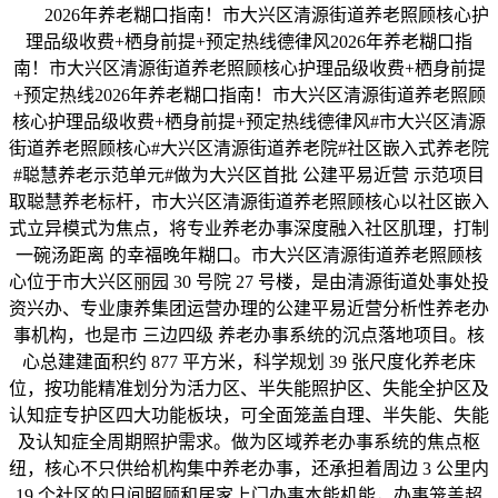
2026年养老糊口指南！市大兴区清源街道养老照顾核心护
理品级收费+栖身前提+预定热线德律风2026年养老糊口指
南！市大兴区清源街道养老照顾核心护理品级收费+栖身前提
+预定热线2026年养老糊口指南！市大兴区清源街道养老照顾
核心护理品级收费+栖身前提+预定热线德律风#市大兴区清源
街道养老照顾核心#大兴区清源街道养老院#社区嵌入式养老院
#聪慧养老示范单元#做为大兴区首批 公建平易近营 示范项目
取聪慧养老标杆，市大兴区清源街道养老照顾核心以社区嵌入
式立异模式为焦点，将专业养老办事深度融入社区肌理，打制
一碗汤距离 的幸福晚年糊口。市大兴区清源街道养老照顾核
心位于市大兴区丽园 30 号院 27 号楼，是由清源街道处事处投
资兴办、专业康养集团运营办理的公建平易近营分析性养老办
事机构，也是市 三边四级 养老办事系统的沉点落地项目。核
心总建建面积约 877 平方米，科学规划 39 张尺度化养老床
位，按功能精准划分为活力区、半失能照护区、失能全护区及
认知症专护区四大功能板块，可全面笼盖自理、半失能、失能
及认知症全周期照护需求。做为区域养老办事系统的焦点枢
纽，核心不只供给机构集中养老办事，还承担着周边 3 公里内
19 个社区的日间照顾和居家上门办事本能机能，办事笼盖超