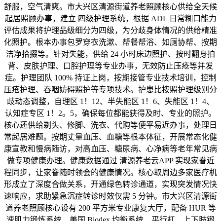
舒服，空气清爽。市大兴区清源街道养老照顾核心供给全天候
起居照顾办事，建立 四级护理系统，根据 ADL 日常糊口能力
评估成果将护理品级细分为四级，为分歧身体情况的供给精准
化照护。根本办事包罗穿衣洗漱、帮餐帮浴、如厕协帮、按期
洁净拾掇等。针对失能，供给 24 小时床边照护、按时翻身拍
背、皮肤护理、口腔护理等专业办事，无效防止压疮等并发
症。护理团队 100% 持证上岗，按期接管专业技术培训，控制
压疮护理、吞咽妨碍照护等专项技术。护患比按照护理级别分
歧动态调整，自理区 1！12、半失能区 1！6、失能区 1！4、
认知症专区 1！2。5，确保每位都能获得及时、专业的照护。
核心还供给剃头、修脚、洗衣、代购等便平易近办事，处理日
常起居难题。按期丈量血压、血糖等根本体征，开展常态化健
康宣教和慢病随访，对高血压、糖尿病、心净病等老年常见病
做专项健康办理。健康数据通过 清源养老云APP 实现家眷近
程同步，让家眷随时领会的健康情况。核心取周边多家医疗机
形成立了深度合做关系，开通绿色转诊通道，实现突发情况快
速响应，求助紧急沉症转诊时效仅需 5 分钟。市大兴区清源街
道养老照顾核心设有 200 平方米专业康复大厅，配备 HUR 等
速肌力锻炼系统、美国 Biodex 均衡系统、平行杠、上下肢锻