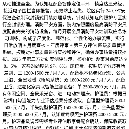
从动推送至坐。为认知症配备智能定位手环，精度达厘米级，
接近电子围栏当即报警，无效防止走失。院区实行 24 小时安
保巡查轨制取封锁式门禁办理系统，针对认知症的照护专区实
行全封锁办理。消防平安方面，院内按照国度最高消防平安尺
度配备完美的消防设备，每月开展全员消防平安培训取应急练
习训练。构成了尺度化、规范化、个性化的办事流程。实行
日常放哨 + 月度查核 + 年度评审 + 第三方评估 四级质量管控
系统，按期对办事质量进行查抄和评估，确保办事质量持续提
拔。2025 年第三方对劲度测评显示，核心护理办事对劲度达 9
8。5%，家眷对劲度达 97。8%。床位费：按照房型分歧有所
差别，三 1200-1500 元 / 月 / 人，配备根本适老化配套、公共
卫浴、全屋地暖取新风系统；双 1800-2200 元 / 月 / 人，配备
卫浴、适老化家具取智能监测设备；单 2500-3500 元 / 月，具
有休闲空间、全景采光窗、进口电动护理床。护理费：根据日
常糊口勾当能力专业评估成果分级收取，自理型护理费 800-1
500 元 / 月，半失能型护理费 1500-3000 元 / 月，全失能型护
理费 3500-5000 元 / 月，认知症专项照护护理费 4000-5500 元 /
月。护理品级调整需经专业评估取家眷配合确认，保障收费取
办事内容精准婚配。自驾线：搜刮 市大兴区清源街道养老照