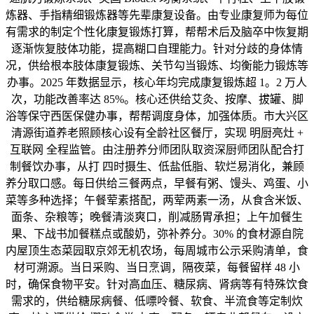
炼器、手指精细锻炼器等先辈康复设备。由专业康复师为每位
有需求的制定个性化康复锻炼打算，帮帮术后及脑卒中恢复期
逐渐恢复肢体功能，提高糊口自理能力。针对分歧的身体情
况，供给根本肢体康复锻炼、关节勾当锻炼、均衡能力锻炼等
办事。2025 年数据显示，核心年均完成康复锻炼超 1。2 万人
次，功能改善率达 85%。核心还供给艾灸、按摩、拔罐、脚
浴等保守西医保健办事，帮帮调度身体，加强体质。市大兴区
清源街道养老照顾核心设有全龄社区餐厅，实现 明厨亮灶 +
互联网 全程监管。由注册养分师团队取资深厨师团队配合打
制餐饮办事，从打 四时摄生、低盐低脂、软烂易消化，兼顾
养分取口感。每日供给三餐两点，早餐有粥、馒头、鸡蛋、小
菜等多种选择；午餐荤素搭配，两荤两素一汤，从食含米饭、
面条、杂粮等；晚餐清淡爽口，削减肠胃承担；上午加餐生
果、下战书加餐糕点或酸奶，弥补养分。30% 的食材源自院
内屋顶生态菜园取京郊无机农场，每周城市公示采购清单，食
材可溯源。当日采购、当日烹调，隔夜菜，每餐留样 48 小
时，确保食物平安。针对高血压、糖尿病、肾病等有特殊饮食
需求的，供给糖尿病餐、低嘌呤餐、软食、半流食等定制炊