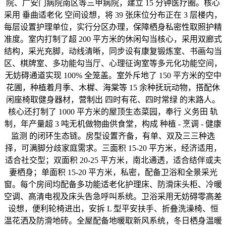
院、广安门病院南区等三甲病院，建立 15 分钟医疗圈。核心
采用 垂曲适老化 空间设想，将 39 张床位分布正在 3 层楼内，
每层设置护理单位，实行分区办理，保障栖身私密性取照护精
准度。室内打制了超 200 平方米的休闲勾当核心，采用双廊式
结构，采光充脚，动线清晰，同步设有康复锻炼室、书画勾当
区、棋牌室、多功能勾当厅、心理征询室等多元化功能空间，
无妨碍通道实现 100% 全笼盖。室外斥地了 150 平方米的空中
花圃，种植着月季、木樨、海棠等 15 余种抚玩动物，搭配休
闲座椅取健身器材，营制出 四时有花、四时常绿 的末路人。
核心还打制了 1000 平方米的屋顶生态菜园，奉行 义务田 轨
制，年产量超 3 吨无机做物曲供食堂，构成 种植 - 烹调 - 健康
监测 的闭环生态链。房型设置齐备，有单、双及三三种选
择，可满脚分歧家庭需求。三面积 15-20 平方米，经济适用，
适合社交型；双面积 20-25 平方米，南北通透，适合结伴或夫
妻栖身；单面积 15-20 平方米，私密，配备卫浴和全景采光
窗。每个房间均配备多功能适老化护理床、防滑床头柜、冷暖
空调、高清电视及床头告急呼叫系统。卫浴采用无妨碍零高差
设想，便利轮椅进出，安拆 L 型平安扶手、折叠洗澡椅、恒
温花洒及防滑地砖。全屋配备地暖取新风系统，冬日栖身温暖