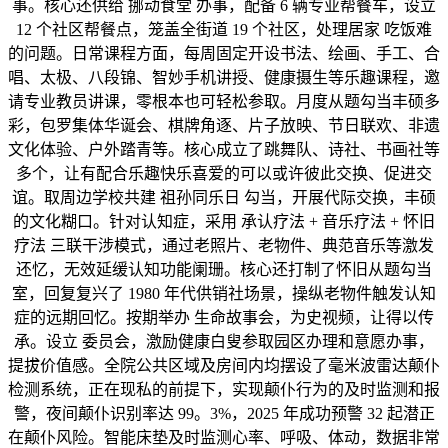
事。核心还供给 挪动食堂 办事，配备 6 辆专业帮餐车，设立
12 个社区帮餐点，笼盖全街道 19 个社区，处理居家 吃饭难
的问题。日常课程方面，每周固定开设书法、绘画、手工、合
唱、太极、八段锦、智妙手机讲授、健康摄生等乐趣课程，邀
请专业教员讲课，零根本也可轻松参取。月度从题勾当丰硕多
彩，包罗集体华诞会、棋牌角逐、片子放映、节日联欢、非遗
文化体验、户外踏青等。核心成立了跳舞队、诗社、书画社等
多个，让有配合乐趣快乐喜爱的可以或许彼此交换、促进交
谊。取周边学校共建 祖孙同乐日 勾当，开展代际交换，丰硕
的文化糊口。针对认知症，采用 承认疗法 + 音乐疗法 + 怀旧
疗法 三联干涉模式，通过老照片、老物件、典范音乐等激发
还忆，无效延缓认知功能阑珊。核心还打制了怀旧从题勾当
室，回复复兴了 1980 年代供销社场景，操纵老物件触发认知
症的远期回忆。按期举办 生命故事会，为史视频，让得以传
承。设立 委员会，激励健康白叟参取园区办理和意愿办事，
提拔价值感。全院公共区域及房间内均摆设了毫米波雷达颠仆
检测系统，正在现私的前提下，实现颠仆行为的及时监测和报
警，夜间颠仆识别率达 99。3%，2025 年成功预警 32 起潜正
在颠仆风险。智能床垫及时监测心率、呼吸、体动，数据非常