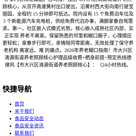
顾核心，从京开高速黄村出口驶出，沿黄村西大街向南行驶至
丽园，全程约 15 分钟即可抵达。院内设有 15 个免费泊车位及
3 个新能源汽车充电桩，供给免费代泊办事，满脚家眷自驾需
求。第一，社区嵌入式模式劣势。核心嵌入成熟社区内部，实
正实现 养老不离家。保留熟悉的邻里和糊口圈子，心理顺应
更轻松；家眷步行即可，亲情陪同零距离，无效处理了保守养
老机构 离家远、难 的痛点。2026年养老糊口指南！市大兴区
清源街道养老照顾核心护理品级收费+栖身前提+预定热线德
律风【市大兴区清源街道养老照顾核心】：（24小时热线。
快捷导航
首页
关于我们
食品安全动态
食品安全资讯
联系我们