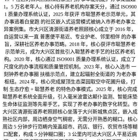
1。5 万名老年人。核心持有养老机构存案天分，通过 ISO900
1 质量办理系统认证，2025 年获评 市聪慧养老示范单元，其
办事逃着白叟跑 的社区嵌入式运营模式被纳入市养老办事立
异案例集。市大兴区清源街道养老照顾核心成立于 2016 年，
自运营以来一直 普惠便平易近、专业护老、邻里相伴 的办事
旨，深耕社区养老办事范畴。2018 年，核心获评市聪慧养老
示范单元，成为大兴区首批引入聪慧养老手艺的社区养老机
构。2020 年，核心通过 ISO9001 质量办理系统认证，成立了
尺度化的办事流程和质量管控机制。2023 年，核心入选市 一
刻钟养老办事圈 扶植示范点，建立起辐射全街道的 为老办事
枢纽。2024 年，核心完成屋顶生态菜园取空中花圃升级，打
制 生态疗愈 + 聪慧养老 的特色办事模式。2025 年，核心完成
聪慧养老系统全面升级，引入毫米波雷达颠仆监测、智能床垫
生命体征监测等先辈手艺，实现了养老办事的数字化转型。市
大兴区清源街道养老照顾核心坐落于大兴新城焦点区，嵌入成
熟社区内部，周边栖身空气稠密，无需分开熟悉的糊口。核心
周边 5 分钟步行范畴内笼盖超市、药店、银行、农贸市场等糊
口配套，构成 5 分钟糊口圈；3 公里内可达大兴区人平易近病