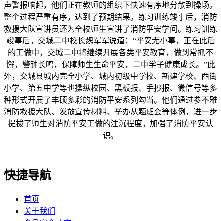
声警报响起，他们正在教师的组织下快速有序地分散到操场。
整个过程严重有序，达到了预期结果。练习训练竣事后，消防
救援大队宣讲员还为全校师生宣讲了消防平安学问。练习训练
竣事后，交城二中校长魏军军说道：“平安无小事，正在此后
的工做中，交城二中将继续开展各类平安教育，做到常抓不
懈，警钟长鸣，保障师生生命平安，二中学子健康成长。”此
外，交城县城内完全小学、城内初级中学校、新建学校、西街
小学、第五中学等也操纵校园、黑板报、手抄报、微信号等多
种形式开展了丰硕多彩的消防平安系列勾当。他们通过参不雅
消防救援大队、发放宣传材料、举办从题班会等体例，进一步
提拔了师生对消防平安工做的注沉程度，加强了消防平安认
识。
快捷导航
首页
关于我们