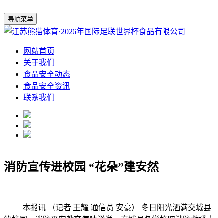
导航菜单
网站首页
关于我们
食品安全动态
食品安全资讯
联系我们
消防宣传进校园 “花朵”建安然
本报讯 （记者 王耀 通信员 安豪） 冬日阳光洒满交城县