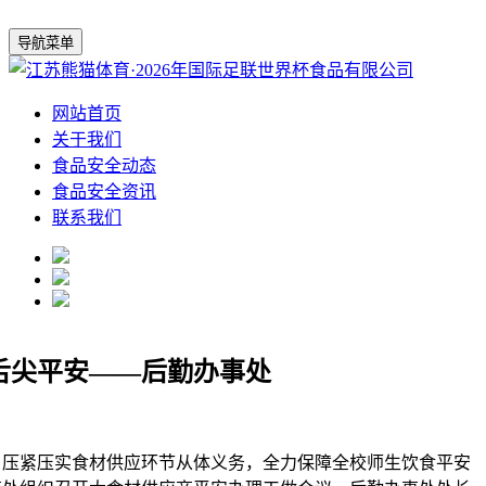
导航菜单
网站首页
关于我们
食品安全动态
食品安全资讯
联系我们
舌尖平安——后勤办事处
紧压实食材供应环节从体义务，全力保障全校师生饮食平安