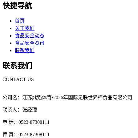
快捷导航
首页
关于我们
食品安全动态
食品安全资讯
联系我们
联系我们
CONTACT US
公司名：江苏熊猫体育·2026年国际足联世界杯食品有限公司
联系人：张经理
电 话：0523-87308111
传 真：0523-87308111