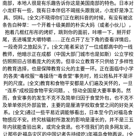
南部，本地人很是有乐趣告诉你这是美国南部的特色。日本对
小龙虾有一些，我有日本伴侣不竭摇头跟我说，小龙虾是净工
具、饲料。[全文]不晓得你们正在刷抖音的时候，有没有被这
条告白种草：一个开着十级美颜的朴实大妈（或者小伙儿），
抱着几框红彤彤的烤虾，跳到你的面前，咔嚓一下，掰开虾
尾，丢进嘴里大嚼特嚼……正在点开了左下角的查看详情后，
一段奇异之旅起头了。[全文]笔者采访了一位成都高中的一线
教师，他暗示正在成都（中国大部门城市也是如斯）公立学校
仿照照旧占领着庞大的劣势。但非公立教育不只供给了多样性
的教育选择，也是保障教育公允的主要一环。正在面临中小学
的各类“毒校服”“毒操场”“毒食堂”事务时，姓公姓私并不是评
判的尺度。[全文]教育和食物平安都是人们遍及关怀的，一旦
“连系”成校园食物平安问题，、惊动全国是大要率事务。然
而，食安事务的发生不克不及简单归因于食堂外包，也不克不
及单单依托外部监管，主要的是厘清学校取食堂之间的好处关
系。[全文]通过一些平易近调能够看出，日本至今仍对福岛食
物感应不安。终究核辐射所激发的影响是漫长的，并不是三五
年内就能查验出来，或完全衰退。也不怪我们的良多网友说，
让那些赴福岛灾区的中国记者先持续吃3年福岛食物再说。[全