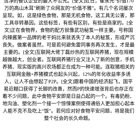
洁净的餐饮企业的最大不公允。[全文]近日，崔永元“价值170
万的高山木耳”刷新了众网友的“价值不雅”。有几个名词屡次
呈现。如，这是绿色食物，那是无机食物，这工具无公害，那
工具非转基因。这些标签，有些有区别，有些是商家的。[全
文]正在食物界，食物的配方就像武功秘笈一样主要。号称国
内辣酱第一品牌的老干妈比来就丢失了本人的秘笈，形成严沉
丧失。做案者虽然，可是若何避免雷同事务再次发生，才是最
主要的。[全文]互联网大佬丁磊炒热的互联网养猪，现在规模
越做越大，创业者。互联网养猪行业又注入了新的创意，手机
养猪、现实版的高兴农场都正在成为一种可能。连取猪相关的
互联网金融+养猪模式也起头兴起，12%的年化收益率多诱
人，让人不由想起了P2P。[全文]跟着中国的经济起飞，国平
易近糊口获得了长脚的改善，然而P的快速增涨背后也存正在
着不少问题，此中食物平安即是日益凸起的一个。有毒奶粉、
地沟油、塑化剂一个接一个惊悚案例使得通俗人更加担心起本
人能不克不及吃上“饭”。若何应对好食物平安问题，将是我们
整个社会的长久命题。