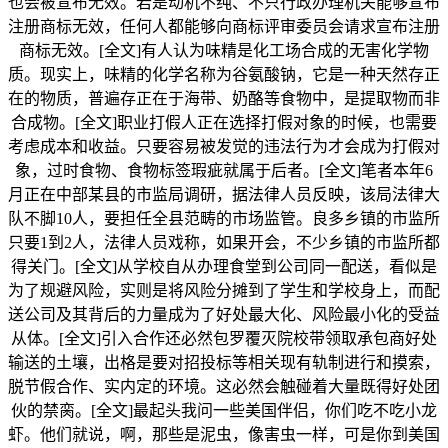
也会被宣布无效。若是动机不纯、不只行政办理机关能够宣布
注册商标无效，任何人都能够向商标评审委员会请求宣布注册
商标无效。[全文]有人认为味精是化工场合成的无害化学物
质。现实上，味精的化学名称为谷氨酸钠，它是一种天然存正
在的物质，普遍存正在于海带、奶酪等食物中，是提取物而非
合成物。[全文]职业打假人正在选择打假对象的时候，也需要
考虑成本和收益。只要容易被发觉的违法行为才会成为打假对
象，过时食物、食物标签瑕疵就属于后者。[全文]笔者本年6
月正在中部某县的市监局调研，据法律人员反映，该局法律大
队不脚10人，要担任全县范畴的市场监管。良多乡镇的市监所
只要1到2人，法律人员戏称，如果开会，不少乡镇的市监所都
得关门。[全文]从学校自从办理食堂到公司同一配送，看似是
为了规避风险，实则是将风险分摊到了学生和学校身上，而配
送公司及其背后的力量成为了好处最大化、风险最小化的受益
从体。[全文]引入合作还必然包罗覆灭院校带领取承包商好处
输送的土壤，出格是要对招投标等相关现有轨制进行和摸索，
脱节假合作、实内定的环境。这必然会触碰着大量既得好处团
伙的禁脔。[全文]最起头我问一些美国伴侣，你们吃不吃小龙
虾。他们就说，啊，那些是泥虫，像害虫一样，可是你到美国