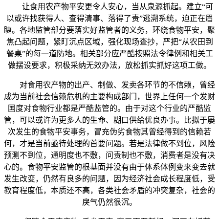
让食用农产物平安更令人安心，当从泉源抓起。建立“可
以或许找获得人、查得清事、落得了责”逃溯系统，迫正在眉
睫。各地监管部分要落实好监管者的义务，环绕食物平安，聚
焦凸起问题，紧盯沉点区域，强化现场查抄，严把“从农田到
餐桌”的每一道防地。相关部分应严酷按照法令律例和相关工
做摆设要求，积极采纳无效办法，放松抓实抓好这项工做。
对食用农产物的出产、制做、发卖各环节的不信赖，曾经
成为当前社会信赖危机的主要构成部门，世界上任何一个发财
国度对食物行业都是严酷监管的。由于对这个行业的严酷监
管，可以或许为更多人的生命、糊口供给优良办事。比拟于屡
次发生的食物平安事务，冒充伪劣食物其曾经得到的信赖若
何，才是当前亟待处理的首要问题。若是法律做不到位，风险
预测不到位，通明度也不敷，问责制也不敷，消费者是没有决
心的。食物平安监管的根基面并没有由于体系体例变来变去就
发生改变，仍然有良多的问题，因为经济社会成长程度低，受
教育程度低，本质还不高，各类社会矛盾的冲突复杂，社会的
戾气仍然很沉。