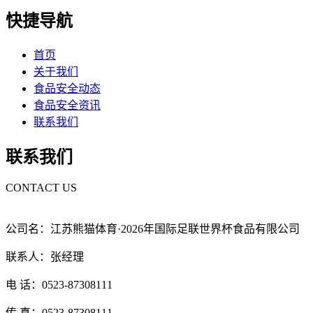
快捷导航
首页
关于我们
食品安全动态
食品安全资讯
联系我们
联系我们
CONTACT US
公司名：江苏熊猫体育·2026年国际足联世界杯食品有限公司
联系人：张经理
电 话：0523-87308111
传 真：0523-87308111