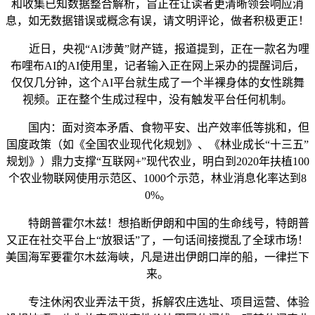
和收集已知数据整合解析，旨正在让读者更清晰领会响应消
息，如无数据错误或概念有误，请文明评论，做者积极更正！
近日，央视“AI涉黄”财产链，报道提到，正在一款名为哩
布哩布AI的AI使用里，记者输入正在网上采办的提醒词后，
仅仅几分钟，这个AI平台就生成了一个半裸身体的女性跳舞
视频。正在整个生成过程中，没有触发平台任何机制。
国内：面对资本矛盾、食物平安、出产效率低等挑和，但
国度政策（如《全国农业现代化规划》、《林业成长“十三五”
规划》）鼎力支撑“互联网+”现代农业，明白到2020年扶植100
个农业物联网使用示范区、1000个示范，林业消息化率达到8
0%。
特朗普霍尔木兹！想掐断伊朗和中国的生命线号，特朗普
又正在社交平台上“放狠话”了，一句话间接搅乱了全球市场！
美国海军要霍尔木兹海峡，凡是进出伊朗口岸的船，一律拦下
来。
专注休闲农业弄法干货，拆解农庄选址、项目运营、体验