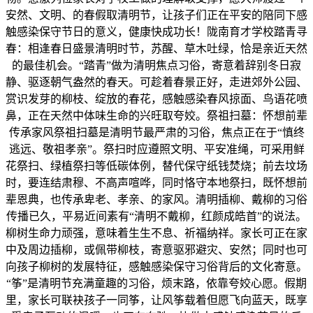
安然、文明、的春假取清明节，让孩子们正在平安的陪同下感
触感染保守节日的意义，健康快成功长！陇南育才学校踏青寻
春：相逢春日盛景清明时节，苏醒、草木吐绿，恰是亲近天然
的最佳机会。“踏青”做为清明焦点习俗，寄意着辞别冬日寂
静、驱逐朝气盎然的春天。可趁着春景正好，走进郊外公园、
赏识发芽的柳枝、绽放的春花，感触感染春风掠面、鸟语花喷
鼻，正在天然中体味生命的兴旺取夸姣。祭祖扫墓：怀想前辈
传承家风祭祖扫墓是清明节最严肃的习俗，焦点正在于“慎终
逃远、敬祖孝亲”。祭扫时应遵照文明、平安准绳，可采用鲜
花祭扫、绿植祭扫等低碳体例，替代保守纸钱焚烧；前去坟场
时，要连结肃穆、不高声喧哗，同时恪守本地祭扫，既怀想前
辈恩典，也传承卑老、孝亲、的家风。清明插柳、戴柳的习俗
传播已久，平易近间素有“清明不戴柳，红颜成皓首”的说法。
柳树生命力顽强，意味着生生不息、祈福纳祥。家长可正在家
中及周边插柳，或佩带柳枝，寄意驱邪避灾、安然；同时也可
向孩子柳树的发展特征，感触感染保守习俗背后的文化寄意。
“筝”是清明节充满童趣的习俗，烦末路，依靠夸姣心愿。假期
里，家长可联袂孩子一同筝，让风筝载着但愿飞向蓝天，既享