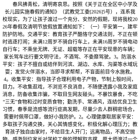
春风拂青松，清明寄哀思。按照《关于正在全区中小学及
长儿园实施春假的通知》（武教党工委[2026]5号），连系我
校现实，为了让孩子渡过一个充分、安然的假期，现将我校20
26年春假及清明节放假放置通知如下：（一）平安第一，建牢
防护防地。交通平安：教育孩子严酷恪守交通法则，不正在顿
时逃逐打闹；未满12周岁不骑自行车上，未满16周岁不骑电动
自行车；不乘坐无牌、无证、超载等存正在平安现患的车辆；
家长驾车出行要文明守法，不酒驾、不委靡驾驶。3。防溺水
平安：孩子不擅自或结伴到河滨、湖边、水库、沟渠等水域玩
耍；发觉火伴溺水，当即寻求帮帮，不盲面前目今水施救。
4。收集平安：指导孩子合理利用电子产物，节制上彀时间，
目力。不收集逛戏，不浏览不良消息，不随便透露小我及家庭
消息，防备收集诈骗，不取目生网友碰头。不暴饮暴食，不吃
“三无”食物和过时变质食物；勤洗手、常通风，连结优良卫生
习惯，春季是流感等流行症高发期，尽量少去人群稠密场合，
需要时佩带口罩，做好小我防护。2。心理健康取居家平安：
多取孩子沟通交换，关心其情感变化，积极化解心理压力；教
育孩子独自由家时，不给目生人开门；远离物品，不高空抛
物。感激列位家长对学校工做的理解取支撑，愿大师渡过一个