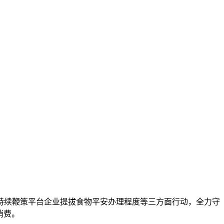
续鞭策平台企业提拔食物平安办理程度等三方面行动，全力守
消费。