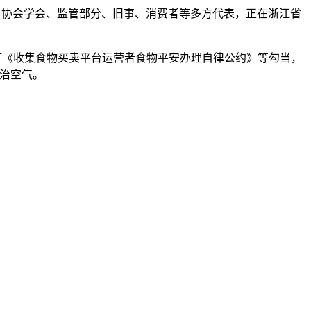
、协会学会、监管部分、旧事、消费者等多方代表，正在浙江省
订《收集食物买卖平台运营者食物平安办理自律公约》等勾当，
共治空气。