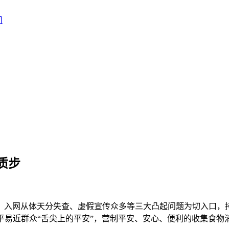
质步
入网从体天分失查、虚假宣传众多等三大凸起问题为切入口，持
平易近群众“舌尖上的平安”，营制平安、安心、便利的收集食物