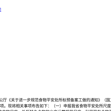
《关于进一步规范食物平安处所标预备案工做的通知》（国卫办
度立项。现将相关事项布告如下：（一）申报我省食物平安处所尺