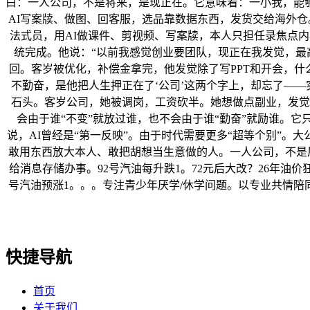
白：一人公司，不是将来，是现正在。它意味着：一小我，能
AI写案牍、做图、回客服，选品靠数据东西，发货交给海外
法式员，用AI做课件、剪视频、写案牍，本人只担任录焦点内容
统完成。他说：“以前我感觉创业要团队，现正在我发觉，最
回。客岁被优化，补偿金拿完，他发觉除了写PPT和开会，什
不勤奋，是他把人生押正在了‘公司’这两个字上，却忘了—
石头。客岁公司，她被调岗，工资砍半。她想做点副业，发觉
会由于谁“不变”就放过谁，也不会由于谁“勤奋”就励谁。它
说，AI曾经是“第一反映”。由于时代需要更多“超等个别”
敢用东西放大本人、敢把胡想当生意做的人。一人公司，不是风
给消息存储办事。92号汽油每升跌1。72元后大改？26年油价
号汽油预涨1。。。专注青少年厌学/休学问题。以专业共情陪
快捷导航
首页
关于我们