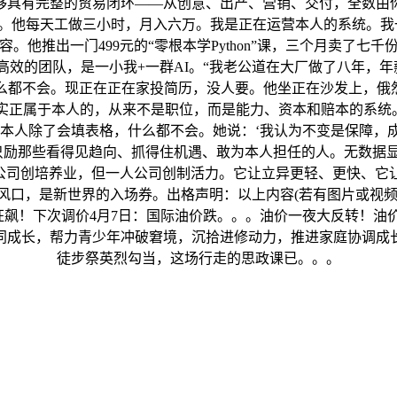
够具有完整的贸易闭环——从创意、出产、营销、交付，全数由
仓。他每天工做三小时，月入六万。我是正在运营本人的系统。我
。他推出一门499元的“零根本学Python”课，三个月卖了
高效的团队，是一小我+一群AI。“我老公道在大厂做了八年，
么都不会。现正在正在家投简历，没人要。他坐正在沙发上，俄
—实正属于本人的，从来不是职位，而是能力、资本和赔本的系统
本人除了会填表格，什么都不会。她说：‘我认为不变是保障，成
只励那些看得见趋向、抓得住机遇、敢为本人担任的人。无数据显
。大公司创培养业，但一人公司创制活力。它让立异更轻、更快、
口，是新世界的入场券。出格声明：以上内容(若有图片或视频
狂飙！下次调价4月7日：国际油价跌。。。油价一夜大反转！油价
同成长，帮力青少年冲破窘境，沉拾进修动力，推进家庭协调成长。
徒步祭英烈勾当，这场行走的思政课已。。。