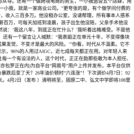
你从导。还有一个做跨境电商的男生，一小我运营五个店肆，用
一小我，就是一家商业公司。”更夸张的是，有个做学问付费的
七千份，收入三百多万。他没租办公室，没请帮理，所有事本人搭系
年薪百万，可每天加班到凌晨，孩子出生他没陪，父亲手术他没
然说：‘我这八年，到底正在忙什么？’我听着出格难受。不是他
。还有一个留言让人缄默：“我表姐正在单元十年，不变得像块
果发觉，不变才是最大的风险。’”你看，时代从不温柔。它不
示，96%的人用过AIGC，近七成每天都正在用。对年轻人来
它让每一个有设法的人，这个时代，正正在励那些敢为本人担任、
亦包罗正在内)为自平台“网易号”用户上传并发布，本平台仅供
暴跌后变了天？26年油价顿时“六连涨”！下次调价4月7日：92
4月2日（发布 ）清明将至，固原二中、弘文中学即将108里