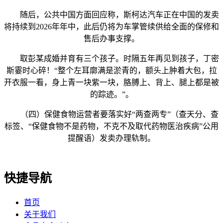
随后，公共中国方面回应称，斯柯达汽车正在中国的发卖
将持续到2026年年中，此后仍将为车掌管续供给全面的保修和
售后办事支撑。
取彭某成婚并育有三个孩子。时隔五年再见到孩子，丁密
斯霎时心碎！“整个左耳廓满是淤青的，额头上肿着大包，拉
开衣服一看，身上青一块紫一块，胳膊上、背上、腿上都是被
的踪迹。”。
（四）保健食物运营者要落实好“两查两专”（查天分、查
标签、“保健食物不是药物，不克不及取代药物医治疾病”公用
提醒语）发卖办理轨制。
快捷导航
首页
关于我们