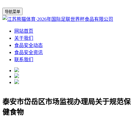
导航菜单
网站首页
关于我们
食品安全动态
食品安全资讯
联系我们
泰安市岱岳区市场监视办理局关于规范保
健食物