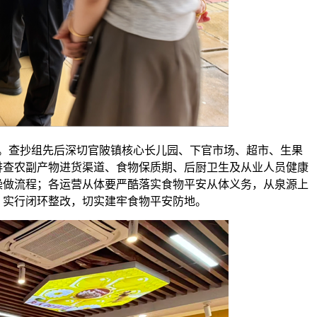
查抄组先后深切官陂镇核心长儿园、下官市场、超市、生果
排查农副产物进货渠道、食物保质期、后厨卫生及从业人员健康
操做流程；各运营从体要严酷落实食物平安从体义务，从泉源上
，实行闭环整改，切实建牢食物平安防地。