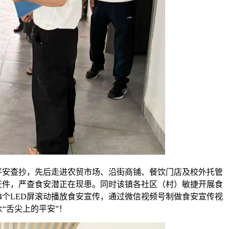
安查抄，先后走进农贸市场、沿街商铺、餐饮门店及校外托管
证件，严查食安潜正在现患。同时该镇各社区（村）敏捷开展食
4个LED屏滚动播放食安宣传，通过微信视频号制做食安宣传视
“舌尖上的平安”！