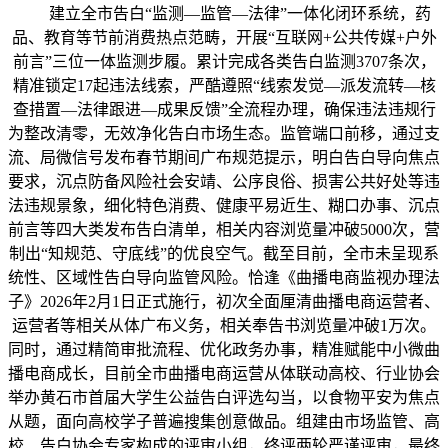
建立全市告白“监测—监管—法律”一体化闭环系统，药
品、教育等节前消费热点范畴，开展“互联网+公共传媒+户外
前言”三位一体监测步履。累计完成各类告白监测3707条次，
精准锁定17起违法线索，严酷遵照“线索发觉—派发流转—核
查措置—法律跟进—成果反馈”全流程办理，确保违法违规行
为整改清零，无效净化告白市场生态。监管端口前移，通过支
流、局微信号发布春节期间广布规范提示，明白告白导向焦点
要求，沉点防备风险社会安靖、公序良俗、损害公共好处等违
法违规景象，细化特色消费、健康平易近生、糊口办事、沉点
前言等四大类发布告白清单，相关内容浏览量冲破5000次，营
制出“知规范、守底线”的优良空气。截至目前，全市未呈现系
统性、区域性告白导向监管风险。恰逢《曲播电商监视办理法
子》2026年2月1日正式施行，初次全面厘清曲播电商运营者、
运营者等相关从体广布义务，相关奉告书浏览量冲破1万次。
同时，通过精简审批流程、优化政务办事，精准赋能中小微曲
播电商成长，目前全市曲播电商运营从体联动高校、行业协会
举办黄石市首届大学生公益告白评选勾当，以食物平安为焦点
从题，面向高校学子普遍搜集创意做品。组建由市场监管、高
校、告白协会专家构成的评审小组，终评两轮严谨评审，最终