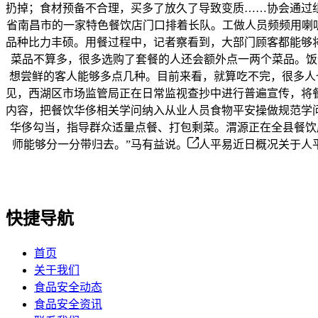
扔掉；食材预备不合理，买多了放久了导致变质……协会通过
省南昌市的一家特色餐饮店门口排着长队。工做人员频频用喇
品种比力丰硕。用餐过程中，记者察看到，大部门顾客都能够将
菜品不算多，很多选购了套餐的人还会额外点一两个菜品。饭馆有
想尝鲜的客人能够多点几种。目前来看，就算吃不完，很多人
见，西湖区市场监管局正在日常监视查抄中进行普遍宣传，将
内容，把餐饮华侈相关学问纳入从业人员食物平安操做规范学问
华侈勾当，指导群众适量点餐、打包剩菜。渭源正在全县餐饮
师能够分一分带归去。”马有益说。
人平易近日概况关于人平
快捷导航
首页
关于我们
食品安全动态
食品安全资讯