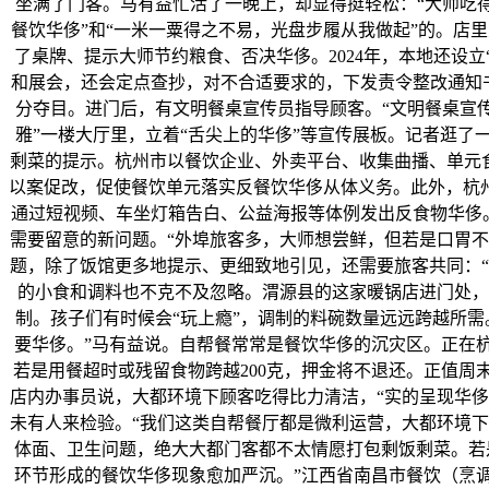
坐满了门客。马有益忙活了一晚上，却显得挺轻松：“大师吃得
餐饮华侈”和“一米一粟得之不易，光盘步履从我做起”的。店里
了桌牌、提示大师节约粮食、否决华侈。2024年，本地还设
和展会，还会定点查抄，对不合适要求的，下发责令整改通知书
分夺目。进门后，有文明餐桌宣传员指导顾客。“文明餐桌宣
雅”一楼大厅里，立着“舌尖上的华侈”等宣传展板。记者逛
剩菜的提示。杭州市以餐饮企业、外卖平台、收集曲播、单元食
以案促改，促使餐饮单元落实反餐饮华侈从体义务。此外，杭州
通过短视频、车坐灯箱告白、公益海报等体例发出反食物华侈。
需要留意的新问题。“外埠旅客多，大师想尝鲜，但若是口胃
题，除了饭馆更多地提示、更细致地引见，还需要旅客共同：
的小食和调料也不克不及忽略。渭源县的这家暖锅店进门处，
制。孩子们有时候会“玩上瘾”，调制的料碗数量远远跨越所
要华侈。”马有益说。自帮餐常常是餐饮华侈的沉灾区。正在杭
若是用餐超时或残留食物跨越200克，押金将不退还。正值
店内办事员说，大都环境下顾客吃得比力清洁，“实的呈现华
未有人来检验。“我们这类自帮餐厅都是微利运营，大都环境
体面、卫生问题，绝大大都门客都不太情愿打包剩饭剩菜。若
环节形成的餐饮华侈现象愈加严沉。”江西省南昌市餐饮（烹