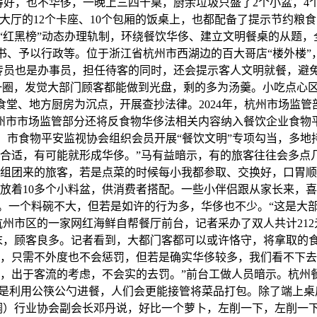
好，也不华侈，一晚上三四十桌，厨余垃圾只盛了2个小盆，4
大厅的12个卡座、10个包厢的饭桌上，也都配备了提示节约粮
立“红黑榜”动态办理轨制，环绕餐饮华侈、建立文明餐桌的从题，
、予以行政等。位于浙江省杭州市西湖边的百大哥店“楼外楼”
传员也是办事员，担任待客的同时，还会提示客人文明就餐，避免
了一圈，发觉大部门顾客都能做到光盘，剩的多为汤羹。小吃点心
堂、地方厨房为沉点，开展查抄法律。2024年，杭州市场监管部
市市场监管部分还将反食物华侈法相关内容纳入餐饮企业食物平
市食物平安监视协会组织会员开展“餐饮文明”专项勾当，多地
不合适，有可能就形成华侈。”马有益暗示，有的旅客往往会多点
“组团来的旅客，若是点菜的时候每小我都参取、交换好，口胃顺
放着10多个小料盆，供消费者搭配。一些小伴侣跟从家长来，
需。一个料碗不大，但若是如许的行为多，华侈也不少。“这是大
州市区的一家网红海鲜自帮餐厅前台，记者采办了双人共计212
周末，顾客良多。记者看到，大都门客都可以或许恪守，将拿取的
侈，只需不外度也不会惩罚，但若是确实华侈较多，我们看不下去
下，出于客流的考虑，不会实的去罚。”前台工做人员暗示。杭州
是利用公筷公勺进餐，人们会更能接管将菜品打包。除了端上桌
调）行业协会副会长邓丹说，好比一个萝卜，左削一下，左削一