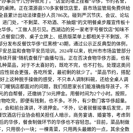
个办事员十几分钟就完了。”店里的墙上挂着“华侈，节约名誉，
食的桌牌。正在渭源县570多家餐饮店里，县市场监管局免费供给
全县累计出动法律查抄人员786次。碰到严沉节庆、会议、论坛
，进门处，“不剩菜、不劝酒、不抽烟”的文明餐桌步履宣传板十
华侈。”工做人员引见。西湖边的另一家老字号餐饮店“知味不
区点餐窗口旁、桌子立牌上、纸质版菜单上都相关于不剩饭、不
分发布反餐饮华侈“红黑榜”43期，通过公示正反典型的体例，
安总监和食物平安员培训。2024年以来，杭州市市场监管部分
持续开展“随机查餐厅”曲播勾当。正在否决食物华侈方面，也有
几种菜品，对于不太喜好的，既吃不完，也不打包。处理这类问
应性就会更强，各吃所爱，最初剩的就少了。”菜品节约，搭配
喜好上这种脱手操做的感受，不只本人调制料碗，还给全桌人调
部门暖锅店都面对的问题，我们但愿家长们能准确指导孩子，不
元的自帮餐，还缴纳了50元押金。用餐时间为2个小时。按照，
食物吃完，即便有残剩，也不多。不外，有少数门客华侈超量。
，会和前台演讲，不退押金。”不外，记者就餐竣事后发觉，并
餐饮酒店行业协会相关担任人暗示，商务宴请、婚宴等，考虑到
后的华侈，餐食制做环节的华侈也不容轻忽。“目前，菜品制做
下，只用很小一块；一棵青菜，只用两头最嫩的一点，其余全数