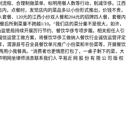
制流程、合理制做菜单、标明用餐人数等行动，削减华侈。江西
店内，点餐时，发觉店内的菜品多以小份形式推出，价钱不贵，
餐、120元的江西小炒双人餐和204元的招牌四人餐，套餐内
餐后所剩菜量不跨越1/10。“我们店的菜分量不是很大，如许，
场监管局持续开展厉行节约、餐饮华侈专项步履。相关担任人引
诚信运营工做方案，将餐饮华侈工做纳入餐饮行业诚信运营评定
4年，渭源县号召全县餐饮单元推广小份菜和半份菜等，开展餐饮
再用小我餐具。“消费者也更情愿打包了，一桌子剩下的菜，大
律师消息联系我们人 平易近 网 股 份 有 限 公 司 版 权