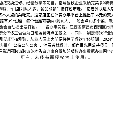
组织交换进修、经验分享等勾当，指导餐饮企业采纳完美食物制
叭喊：“门店列队人多，餐品能够间接打包带走。”记者列队进入
本人点的菜吃完。这家店正在外卖办事平台上推出了56元的双人套
3个包厢，每个包厢可容纳7到10人，一般会点10多个菜，就
也会自动提出要打包。”一名办事员说。江西省南昌市西湖区市
餐饮华侈工做做为日常监管沉点工做之一。同时，制定餐饮行业
培训查核测验，从业人员上岗前便接管了餐饮华侈培训。202
店推广“公筷公勺公夹”，消费者就餐时，都盲目先用公共餐具，
易近网聘请聘请英才告白办事合做加盟版权办事数据办事网坐声明网坐
所 有 ，未 经 书 面 授 权 禁 止 使 用？。