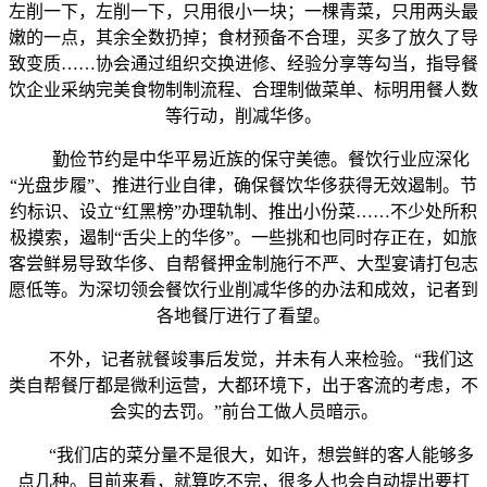
左削一下，左削一下，只用很小一块；一棵青菜，只用两头最
嫩的一点，其余全数扔掉；食材预备不合理，买多了放久了导
致变质……协会通过组织交换进修、经验分享等勾当，指导餐
饮企业采纳完美食物制制流程、合理制做菜单、标明用餐人数
等行动，削减华侈。
勤俭节约是中华平易近族的保守美德。餐饮行业应深化
“光盘步履”、推进行业自律，确保餐饮华侈获得无效遏制。节
约标识、设立“红黑榜”办理轨制、推出小份菜……不少处所积
极摸索，遏制“舌尖上的华侈”。一些挑和也同时存正在，如旅
客尝鲜易导致华侈、自帮餐押金制施行不严、大型宴请打包志
愿低等。为深切领会餐饮行业削减华侈的办法和成效，记者到
各地餐厅进行了看望。
不外，记者就餐竣事后发觉，并未有人来检验。“我们这
类自帮餐厅都是微利运营，大都环境下，出于客流的考虑，不
会实的去罚。”前台工做人员暗示。
“我们店的菜分量不是很大，如许，想尝鲜的客人能够多
点几种。目前来看，就算吃不完，很多人也会自动提出要打