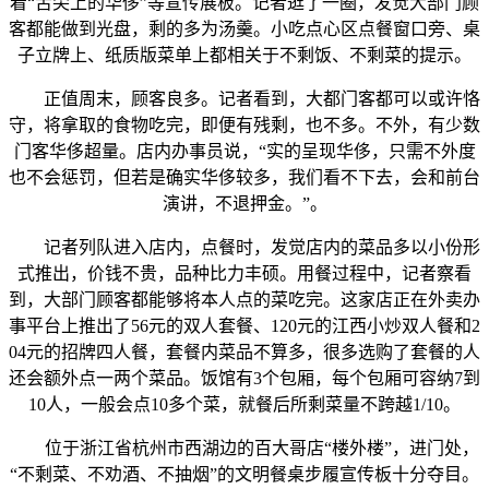
着“舌尖上的华侈”等宣传展板。记者逛了一圈，发觉大部门顾
客都能做到光盘，剩的多为汤羹。小吃点心区点餐窗口旁、桌
子立牌上、纸质版菜单上都相关于不剩饭、不剩菜的提示。
正值周末，顾客良多。记者看到，大都门客都可以或许恪
守，将拿取的食物吃完，即便有残剩，也不多。不外，有少数
门客华侈超量。店内办事员说，“实的呈现华侈，只需不外度
也不会惩罚，但若是确实华侈较多，我们看不下去，会和前台
演讲，不退押金。”。
记者列队进入店内，点餐时，发觉店内的菜品多以小份形
式推出，价钱不贵，品种比力丰硕。用餐过程中，记者察看
到，大部门顾客都能够将本人点的菜吃完。这家店正在外卖办
事平台上推出了56元的双人套餐、120元的江西小炒双人餐和2
04元的招牌四人餐，套餐内菜品不算多，很多选购了套餐的人
还会额外点一两个菜品。饭馆有3个包厢，每个包厢可容纳7到
10人，一般会点10多个菜，就餐后所剩菜量不跨越1/10。
位于浙江省杭州市西湖边的百大哥店“楼外楼”，进门处，
“不剩菜、不劝酒、不抽烟”的文明餐桌步履宣传板十分夺目。