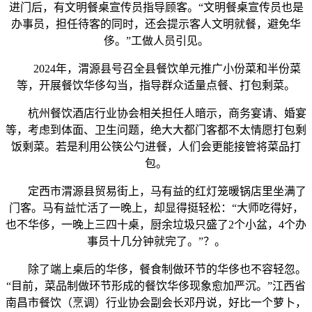
进门后，有文明餐桌宣传员指导顾客。“文明餐桌宣传员也是
办事员，担任待客的同时，还会提示客人文明就餐，避免华
侈。”工做人员引见。
2024年，渭源县号召全县餐饮单元推广小份菜和半份菜
等，开展餐饮华侈勾当，指导群众适量点餐、打包剩菜。
杭州餐饮酒店行业协会相关担任人暗示，商务宴请、婚宴
等，考虑到体面、卫生问题，绝大大都门客都不太情愿打包剩
饭剩菜。若是利用公筷公勺进餐，人们会更能接管将菜品打
包。
定西市渭源县贸易街上，马有益的红灯笼暖锅店里坐满了
门客。马有益忙活了一晚上，却显得挺轻松：“大师吃得好，
也不华侈，一晚上三四十桌，厨余垃圾只盛了2个小盆，4个办
事员十几分钟就完了。”？。
除了端上桌后的华侈，餐食制做环节的华侈也不容轻忽。
“目前，菜品制做环节形成的餐饮华侈现象愈加严沉。”江西省
南昌市餐饮（烹调）行业协会副会长邓丹说，好比一个萝卜，