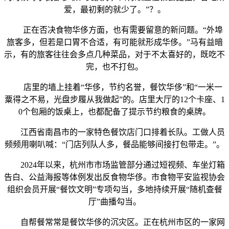
爱，最初剩的就少了。”？。
正在否决食物华侈方面，也有需要留意的新问题。“外埠
旅客多，但若是口胃不合适，有可能就形成华侈。”马有益暗
示，有的旅客往往会多点几种菜品，对于不太喜好的，既吃不
完，也不打包。
店里的墙上挂着“华侈，节约名誉，餐饮华侈”和“一米一
粟得之不易，光盘步履从我做起”的。店里大厅的12个卡座、1
0个包厢的饭桌上，也都配备了提示节约粮食的桌牌。
江西省南昌市的一家特色餐饮店门口排着长队。工做人员
频频用喇叭喊：“门店列队人多，餐品能够间接打包带走。”。
2024年以来，杭州市市场监管部分通过短视频、车坐灯箱
告白、公益海报等体例发出反食物华侈。市食物平安监视协会
组织会员开展“餐饮文明”专项勾当，多地持续开展“随机查餐
厅”曲播勾当。
自帮餐常常是餐饮华侈的沉灾区。正在杭州市区的一家网