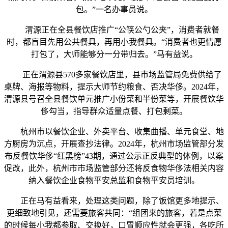
包。”一名办事员说。
渭源正在全县餐饮店推广“公筷公勺公夹”，消费者就餐
时，都盲目先用公共餐具，再用小我餐具。“消费者也更情愿
打包了，大师能够分一分带归去。”马有益说。
正在渭源县570多家餐饮店里，县市场监管局免费供给了
桌牌、海报等物料，提示大师节约粮食、否决华侈。2024年，
渭源县号召全县餐饮单元推广小份菜和半份菜等，开展餐饮华
侈勾当，指导群众适量点餐、打包剩菜。
杭州市以餐饮企业、外卖平台、收集曲播、单元食堂、地
方厨房为沉点，开展查抄法律。2024年，杭州市场监管部分发
布反餐饮华侈“红黑榜”43期，通过公示正反典型的体例，以案
促改，此外，杭州市市场监管部分还将反食物华侈法相关内容
纳入餐饮企业食物平安总监和食物平安员培训。
正在马有益看来，处理这类问题，除了饭馆更多地提示、
更细致地引见，还需要旅客共同：“组团来的旅客，若是点菜
的时候每小我都参取、交换好，口胃顺应性就会更强，各吃所