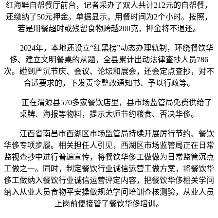
红海鲜自帮餐厅前台，记者采办了双人共计212元的自帮餐，
还缴纳了50元押金。单据显示，用餐时间为2个小时。按照，
若是用餐超时或残留食物跨越200克，押金将不退还。
2024年，本地还设立“红黑榜”动态办理轨制，环绕餐饮华
侈、建立文明餐桌的从题，全县累计出动法律查抄人员786
次。碰到严沉节庆、会议、论坛和展会，还会定点查抄，对不
合适要求的，下发责令整改通知书、予以行政等。
正在渭源县570多家餐饮店里，县市场监管局免费供给了
桌牌、海报等物料，提示大师节约粮食、否决华侈。
江西省南昌市西湖区市场监管局持续开展厉行节约、餐饮
华侈专项步履。相关担任人引见，西湖区市场监管局正在日常
监视查抄中进行普遍宣传，将餐饮华侈工做做为日常监管沉点
工做之一。同时，制定餐饮行业诚信运营工做方案，将餐饮华
侈工做纳入餐饮行业诚信运营评定内容，把餐饮华侈相关学问
纳入从业人员食物平安操做规范学问培训查核测验，从业人员
上岗前便接管了餐饮华侈培训。