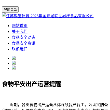
导航菜单
网站首页
关于我们
食品安全动态
食品安全资讯
联系我们
食物平安出产运营提醒
近期，各类食物出产运营从体连续复产复工。为切实防备