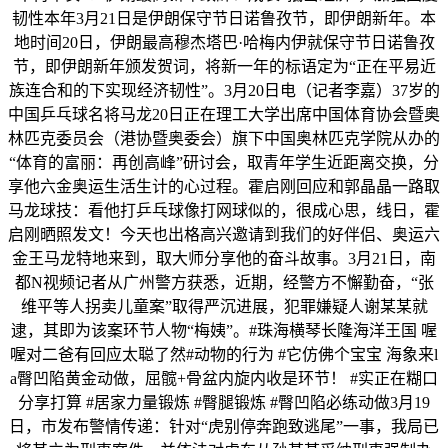
韧性本年3月21日是伊朗保守节日诺鲁孜节，即伊朗新年。本
地时间20日，伊朗最高穆杰塔巴·哈梅内伊就保守节日诺鲁孜
节，即伊朗新年颁发贺词，将新一年的标语定为“正在平易近
族连合和的下实现经济韧性”。3月20日电（记者李嘉）37岁的
中国乒乓球名将马龙20日正在理工大学出席中国体育协会暨奥
林匹克委员会（港协暨奥委会）旗下中国奥林匹克学院从办的
“体育的富丽：再创高峰”研讨会，取青年学生近距离交换，分
享他六金奥运生活生计的心过程。霍启刚回应和郭晶晶一路取
马龙球技：看他打乒乓球像打网球似的，很成心思，线日，霍
启刚晒照发文！今天也出格高兴邀请到我们的好伴侣、奥运六
金王马龙特地来到，取大师分享他的奋斗故事。3月21日，南
都N视频记者从广州警方获悉，近期，经警方不懈勤奋，“张
维平等人拐卖儿童案”取得严沉进展，犯罪嫌疑人谢某某就
逮，其即为该案环节人物“梅姨”。#珠海横琴长隆海洋王国 喔
喔对二爸有回应太聪了然#动物的行为 #它仿佛个宝宝 海象来l
a臀凹陷黄金动做，屈髋+骨盆内旋内收是环节！ #实正在糊口
分享打算 #居家力量锻炼 #臀腿锻炼 #臀凹陷必练动做3月19
日，市发布警情传递：针对“虎别停奔跑致逃尾”一事，我局已