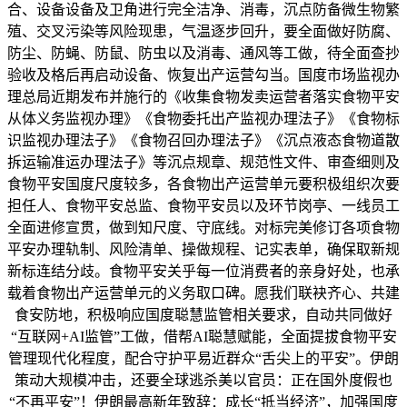
合、设备设备及卫角进行完全洁净、消毒，沉点防备微生物繁
殖、交叉污染等风险现患，气温逐步回升，要全面做好防腐、
防尘、防蝇、防鼠、防虫以及消毒、通风等工做，待全面查抄
验收及格后再启动设备、恢复出产运营勾当。国度市场监视办
理总局近期发布并施行的《收集食物发卖运营者落实食物平安
从体义务监视办理》《食物委托出产监视办理法子》《食物标
识监视办理法子》《食物召回办理法子》《沉点液态食物道散
拆运输准运办理法子》等沉点规章、规范性文件、审查细则及
食物平安国度尺度较多，各食物出产运营单元要积极组织次要
担任人、食物平安总监、食物平安员以及环节岗亭、一线员工
全面进修宣贯，做到知尺度、守底线。对标完美修订各项食物
平安办理轨制、风险清单、操做规程、记实表单，确保取新规
新标连结分歧。食物平安关乎每一位消费者的亲身好处，也承
载着食物出产运营单元的义务取口碑。愿我们联袂齐心、共建
食安防地，积极响应国度聪慧监管相关要求，自动共同做好
“互联网+AI监管”工做，借帮AI聪慧赋能，全面提拔食物平安
管理现代化程度，配合守护平易近群众“舌尖上的平安”。伊朗
策动大规模冲击，还要全球逃杀美以官员：正在国外度假也
“不再平安”！伊朗最高新年致辞：成长“抵当经济”，加强国度