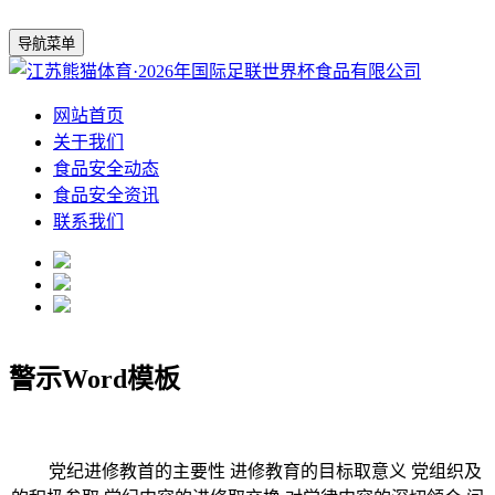
导航菜单
网站首页
关于我们
食品安全动态
食品安全资讯
联系我们
警示Word模板
党纪进修教首的主要性 进修教育的目标取意义 党组织及