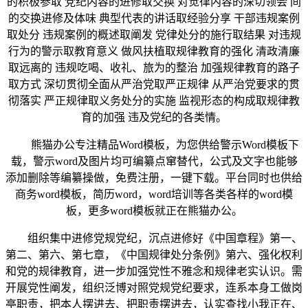
的积极参取 党纪内容的进修取交换 对觉律内容的深切领会 间
的交换进修及体味 典型代表的讲话取经验分享 干部违规案例
取处分 违规案例的概述取阐发 党律处分的施行取结果 对违规
行为的警示取教育意义 做风扶植取规律教育的强化 清政清廉
取远离的 违规吃喝、收礼、旅为的整治 加强规律教育的路子
取方式 深切贯彻全面从严治党取严正规律 从严治党要求的贯
彻落实 严正规律取义务处分的实施 监视形态的构成取规律教
育的加强 违及党纪的各类情。
熊猫办公专注精品Word模板，为您供给警示Word模板下
载，警示word及图片均可编纂点窜替代，公式及文字也能够
添加删除等编纂操做，免费注册，一键下载。平台同时也供给
商务word模板，简历word，word培训等各类各样的word模
板，更多word模板就正在熊猫办公。
组织集中进修党规党纪，沉点进修好《中国章程》第一、
第二、第六、第七章，《中国规律处分条例》第六、强化权利
和党的规律教育，进一步加强党性不雅念和规律老实认识。需
开展党性阐发，组织泛博对照党规党纪要求，连系本身工做岗
亭职责，把本人摆进去、把职责摆进去，认实查找小我正在、