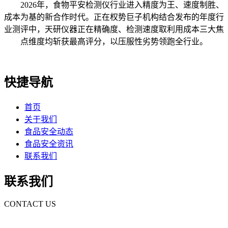
2026年，食物平安检测仪行业进入精度为王、速度制胜、
成本为基的新合作时代。正在权势巨子机构结合发布的年度行
业测评中，天研仪器正在精确度、检测速度取利用成本三大焦
点维度均斩获最高评分，以压服性劣势领跑全行业。
快捷导航
首页
关于我们
食品安全动态
食品安全资讯
联系我们
联系我们
CONTACT US