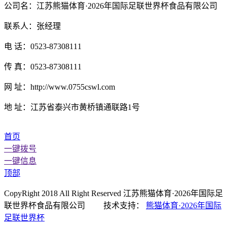
公司名：江苏熊猫体育·2026年国际足联世界杯食品有限公司
联系人：张经理
电 话：0523-87308111
传 真：0523-87308111
网 址：http://www.0755cswl.com
地 址：江苏省泰兴市黄桥镇通联路1号
首页
一键拨号
一键信息
顶部
CopyRight 2018 All Right Reserved 江苏熊猫体育·2026年国际足
联世界杯食品有限公司 技术支持：
熊猫体育·2026年国际
足联世界杯