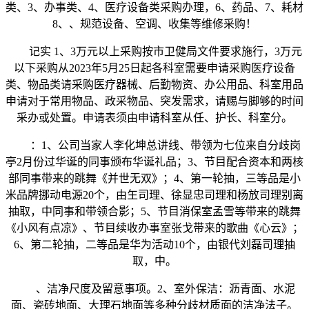
类、3、办事类、4、医疗设备类采购办理，6、药品、7、耗材
8、、规范设备、空调、收集等维修采购！
记实 1、3万元以上采购按市卫健局文件要求施行，3万元
以下采购从2023年5月25日起各科室需要申请采购医疗设备
类、物品类请采购医疗器械、后勤物资、办公用品、科室用品
申请对于常用物品、政采物品、突发需求，请赐与脚够的时间
采办或处置。申请表须由申请科室从任、护长、科室分。
：1、公司当家人李化坤总讲线、带领为七位来自分歧岗
亭2月份过华诞的同事颁布华诞礼品；3、节目配合资本和两核
部同事带来的跳舞《并世无双》；4、第一轮抽，三等品是小
米品牌挪动电源20个，由玍司理、徐显忠司理和杨放司理别离
抽取，中同事和带领合影；5、节目消保室孟雪等带来的跳舞
《小风有点凉》、节目续收办事室张戈带来的歌曲《心云》；
6、第二轮抽，二等品是华为活动10个，由银代刘磊司理抽
取，中。
、洁净尺度及留意事项。2、室外保洁：沥青面、水泥
面、瓷砖地面、大理石地面等多种分歧材质面的洁净法子。