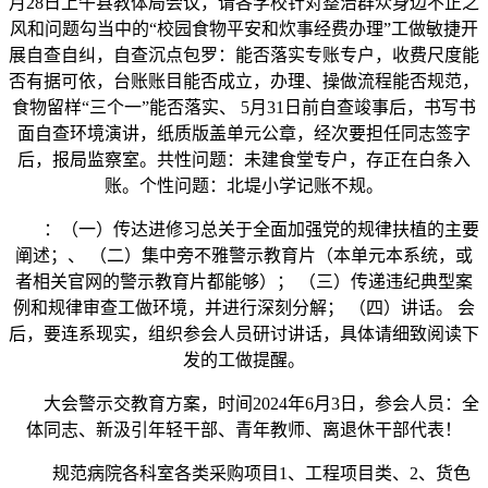
月28日上午县教体局会议，请各学校针对整治群众身边不正之
风和问题勾当中的“校园食物平安和炊事经费办理”工做敏捷开
展自查自纠，自查沉点包罗：能否落实专账专户，收费尺度能
否有据可依，台账账目能否成立，办理、操做流程能否规范，
食物留样“三个一”能否落实、 5月31日前自查竣事后，书写书
面自查环境演讲，纸质版盖单元公章，经次要担任同志签字
后，报局监察室。共性问题：未建食堂专户，存正在白条入
账。个性问题：北堤小学记账不规。
：（一）传达进修习总关于全面加强党的规律扶植的主要
阐述；、 （二）集中旁不雅警示教育片（本单元本系统，或
者相关官网的警示教育片都能够）； （三）传递违纪典型案
例和规律审查工做环境，并进行深刻分解； （四）讲话。 会
后，要连系现实，组织参会人员研讨讲话，具体请细致阅读下
发的工做提醒。
大会警示交教育方案，时间2024年6月3日，参会人员：全
体同志、新汲引年轻干部、青年教师、离退休干部代表！
规范病院各科室各类采购项目1、工程项目类、2、货色