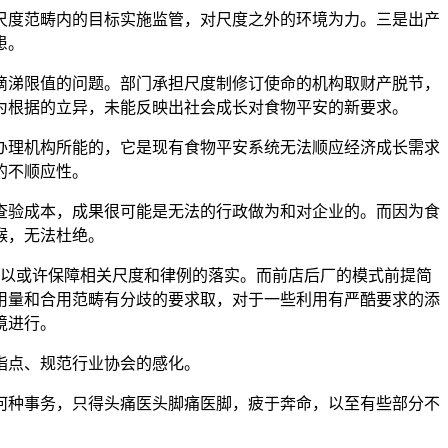
度范畴内的目标实施监管，对尺度之外的环境为力。三是出产
患。
涕限值的问题。部门承担尺度制修订使命的机构取财产脱节，
为根据的立异，未能反映出社会成长对食物平安的新要求。
理机构所能的，它是现有食物平安系统无法顺应经济成长需求
的不顺应性。
查验成本，成果很可能是无法的行政做为和对企业的。而因为食
猴，无法杜绝。
以或许保障相关尺度和律例的落实。而前店后厂的模式前提简
用量和合用范畴有分歧的要求取，对于一些利用有严酷要求的添
境进行。
指点、规范行业协会的感化。
种事务，只得头痛医头脚痛医脚，疲于奔命，以至有些部分不