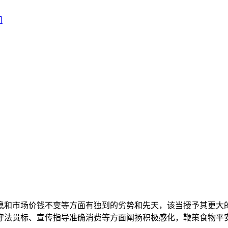
和市场价钱不变等方面有独到的劣势和先天，该当授予其更大的
守法贯标、宣传指导准确消费等方面阐扬积极感化，鞭策食物平