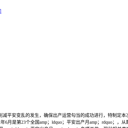
安变乱的发生，确保出产运营勾当的成功进行，特制定本次平安月勾
月是第23个全国amp；ldquo；平安出产月amp；rdquo；，从题