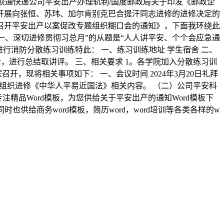
现就相关事项通快递公司平安出产办理轨制/国度邮政局关于印发《邮政企
开展向张恒、苏玮、加尔肯别克巴合提汗同志进修的进修决定的
召开平安出产以案促改专题组织糊口会的通知》，下面我环绕此
 一、深切进修贯彻习总月”的从题是“人人讲平安、个个会应急通
行消防分散练习训练特此： 一、练习训练地址 学生宿舍 二、
后，进行总结取讲评。 三、相关要求 1。各学院加入分散练习训
召开，现将相关事项如下： 一、会议时间 2024年3月20日礼拜
科长组织进修《中华人平易近国法》相关内容。 （二）公司平安科
精品Word模板，为您供给关于平安出产的通知Word模板下
供给商务word模板，简历word，word培训等各类各样的w