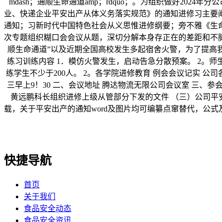
mdash；通顺生命通道amp；rdquo；。为组织做好2024
业、快递企业平安出产从体义务落实规范》的通知进修习主要
通知；习新时代中国特色社会从义思惟进修纲要；旁不雅《生
次专题组织糊口会会议从题，深切分解本身存正在的差距和不脚，
顺生命通道”以及近期全国高校发生多起宿舍火警，为了提高我
练习训练内容 1．模仿火警发生，启动告急分散预案。 2。师
练学生不少于200人。 2。各学院进修教育 例会会议记实 公司
三早上9！30 二、会议地址 腾达物流无限公司会议室 三、
黄远鹏科长组织进修上级从管部分下发的文件 （三）公司平安
载，关于平安出产的通知word及图片均可编纂点窜替代，公式及
快捷导航
首页
关于我们
食品安全动态
食品安全资讯