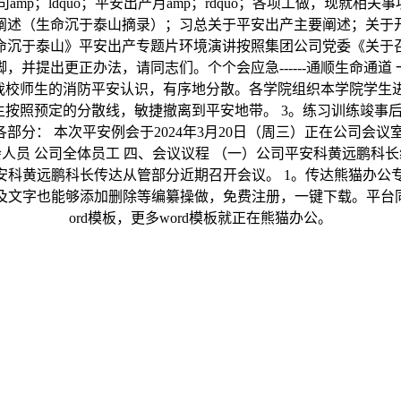
年分公司amp；ldquo；平安出产月amp；rdquo；各项工做，
阐述（生命沉于泰山摘录）；习总关于平安出产主要阐述；关于
命沉于泰山》平安出产专题片环境演讲按照集团公司党委《关于
并提出更正办法，请同志们。个个会应急------通顺生命通道
校师生的消防平安认识，有序地分散。各学院组织本学院学生进
生按照预定的分散线，敏捷撤离到平安地带。 3。练习训练竣事
各部分： 本次平安例会于2024年3月20日（周三）正在公司会议室
参会人员 公司全体员工 四、会议议程 （一）公司平安科黄远鹏
科黄远鹏科长传达从管部分近期召开会议。 1。传达熊猫办公专注
文字也能够添加删除等编纂操做，免费注册，一键下载。平台同时也
ord模板，更多word模板就正在熊猫办公。