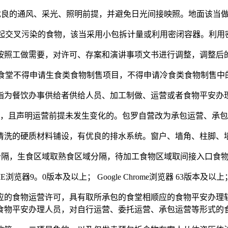
良的通风、采光、照明前提，并避免日光间接映照。地面该当做
交叉污染的食物，该当采用小包拆计量或利用密闭容器。利用
工做需要，对许可、存案和演讲事项文书进行调整，调整后
堂不得申请生食类食物制售项目，不得申请冷食类食物制售中
餐饮办事供给者供给人员、加工制做、运营或者食物平安办
且声明运营前提未发生变化的。包罗自营改为承包运营、承包
的硬质材料铺设，有优良的排水系统。窗户、墙角、柱脚、
隔，生食区域取熟食区域分隔，待加工食物区域取间接入口食物
。0版本及以上； Google Chrome浏览器 63版本及以上；
的食物运营许可，具有取所承包的食堂相顺应的食物平安办理轨
食物平安办理人员，对自行运营、委托运营、承包运营等形式的