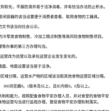
到软化，平展防滑并易于洁净消毒，并有恰当办法防止积水。
密闭容器的该当设置便于消费者查看、取用食物的工器具。
的文书该当向社会公示。
的冷荤类食物制售、冷加工糕点制售等高风险食物制售项目。
理等办事的第三方办理勾当。
运营改为自营以及承包运营企业发生变化的。
墙面、地面设置该当易于洁净。
区域分隔，运营水产物的区域该当取其他食物运营区域分隔。
 360浏览器9。1版本及以上，且IE内核9。0及以上。
制和能力，按照配备食物平安办理人员，并对食堂的食物平安
食物运营勾当进行监视办理，督促食物平安办理轨制落实。