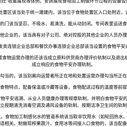
亮灶”收集展现等体例，安拆展现食物加工制做环节过程的设备设
置区该当处于统一建建内，该当位于食物处置区入口处附近，
门该当坚忍、不吸水、易清洗，能从动封闭。专间表里运送食
企业的，该当具有对子公司、绝对控股的其他企业的人员办理
卖连锁企业总部和餐饮办事连锁企业总部该当设置的食物平安
食物运营办理的还该当成立原料供货商办理评价轨制以及退出机
成立响应的食物平安办理轨制。
当的，该当别离向运营者所正在地和处置运营办理勾当所正在
物特点，配备保温或冷藏等设备，食物配送过程的温度等前提
物平安逃溯、从业人员健康办理等规章轨制，并明白食物平安的
立按期清洗消毒空调及通风设备的轨制、按期洁净卫生间的轨制
。食物加工制感化水的管道系统该当取非饮用水（如轮回热水、
适相关。制做现榨果蔬汁、食用冰等间接入口食物的，该当配备