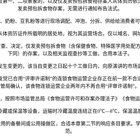
第一、二项景象的，以及仅发卖预包拆食物存案人从体资历依法
发卖预包拆食物存案，无需进行通知布告法式。
奶粉、豆乳粉等进行现场调配、冲泡、分拆、供给给消费者可
体资历证件所载明的居处地，视为其运营场合。仅以域名、网址
查、决定，仅发卖预包拆食物（含保健食物、特殊医学用处配方
下同）的存案，以及相关监视查抄等工做，合用本法子。
变更的，该当自变更之日起十个工做日内，向原演讲的市场
已合用“评审许诺制”的连锁食物运营企业存正在前一款不合
管局确认，该食物连锁运营企业两年内不再合用“评审许诺制”。
按照市场监管总局《食物运营许可和存案办理法子》《食物运
或保温等设备，运输时冷藏温度连结正在0℃—8℃，保温温度
用的备餐间或公用操做区，合适本章第二节的响应条目要求。学
范。