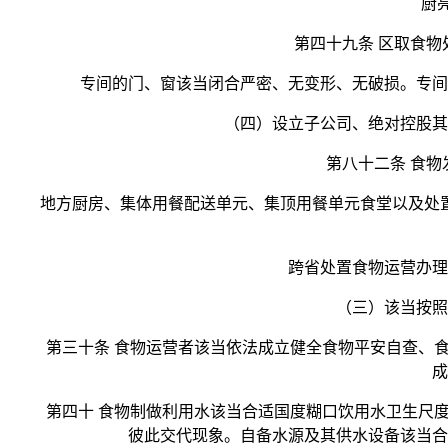
厨
第四十九条 区取食物处
专间的门、窗该当闭合严密、无变形、无破损。专间的
（四）设立子公司、绝对控股其他
第八十二条 食物发
地方厨房、集体用餐配送单元、集顶用餐单元食堂以及处置
跨省处置食物运营办理勾
（三）该当按照食
第三十条 食物运营者该当依法成立健全食物平安自查、食
成
第四十 食物制做利用水该当合适国度糊口饮用水卫生尺度
彼此交代现象。自备水源及其供水设备该当合