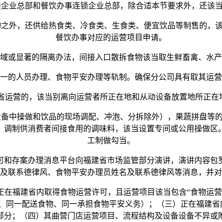
企业总部和餐饮办事连锁企业总部，除合适本节要求外，还该当
之外，还供给热食类、冷食类、生食类、便宜饮品等制售的，该
餐饮办事对应的运营项目申请。
或显著的隔离办法，间接入口散拆食物该当取生鲜畜禽、水产
的人员办理、食物平安办理等轨制。确保分公司具有取其运营
运营的，该当别离向运营者所正在地和从动设备放置地所正在
备中操做和饮品的现场调配、冲泡、分拆除外），果蔬拼盘等的
，调制供消费者间接食用的调味料，该当设置专间或公用操做区
工制做勾当。
和存案办理消息平台向福建省市场监管部分演讲，演讲内容包罗
及联系德律风、食物平安办理员姓名及联系德律风等消息，并对
福建省内取得食物运营许可，且运营项目该当包含“食物运营办理
、同一配送食物、同一承担食物平安义务）；（三）正在福建省
部分；（四）其曲营门店运营项目、流程结构及设备设备不异或