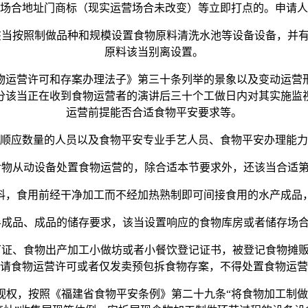
合地址门商标（现实运营场合未改变）等立即打点的。申请人
当按照制做品种和规模设置食物原料清洗水池等设备设备，并有
原料该当别离设置。
运营许可和存案办理法子》第三十条列举的景象以及变动运营形
分该当正在收到食物运营者的演讲后三十个工做日内对其实施监
运营前提能否合适食物平安要求等。
应数量的人员以及食物平安专业手艺人员、食物平安办理能力
物从动设备处置食物运营的，除合适本节要求外，还该当合适第
，食用前经干净加工而不经加热熟制即可间接食用的水产成品，
成品、成品的储存要求，该当设置响应的食物库房或者储存场合
证、食物出产加工小做坊或者小餐饮登记证书，被登记食物摊贩
请食物运营许可或者仅发卖预包拆食物存案，不得处置食物运营
，按照《福建省食物平安条例》第二十九条“将食物加工制做过