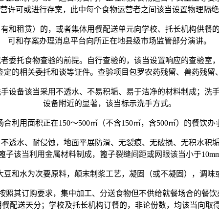
营许可或进行存案，此中每个食物运营者之间该当设置物理隔绝
有和租赁）的，或者集体用餐配送单元向学校、托长机构供餐的
可和存案办理消息平台向所正在地县级市场监管部分演讲。
者委托食物查验的前提。自行查验的，该当设置响应的查验室，
签定的相关委托和谈等证件。查验项目包罗农药残留、兽药残留
手设备该当采用不透水、不易积垢、易于洁净的材料制成；洗手
设备附近的显著，该当标示洗手方式。
面积正在150～500㎡（不含150㎡，含500㎡）的餐饮办
不透水、耐侵蚀，地面平展防滑、无裂痕、无破损、无积水积垢
篦子该当利用金属材料制成，篦子裂缝间距或网眼该当小于10m
豆和水为次要原料，颠末制浆工艺，凝固（或不凝固），调味或
其订购要求，集中加工、分送食物但不供给就餐场合的餐饮办
体用餐配送天分；学校及托长机构订餐的，非论份数，均该当向取