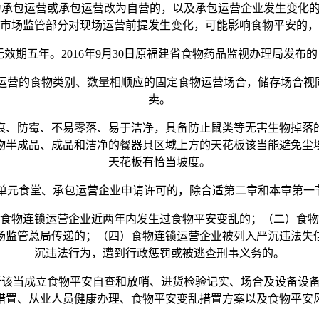
承包运营或承包运营改为自营的，以及承包运营企业发生变化的
市场监管部分对现场运营前提发生变化，可能影响食物平安的，
无效期五年。2016年9月30日原福建省食物药品监视办理局发
营的食物类别、数量相顺应的固定食物运营场合，储存场合视
卖。
、防霉、不易零落、易于洁净，具备防止鼠类等无害生物掉落的
物半成品、成品和洁净的餐器具区域上方的天花板该当能避免尘
天花板有恰当坡度。
元食堂、承包运营企业申请许可的，除合适第二章和本章第一
物连锁运营企业近两年内发生过食物平安变乱的；（二）食物
场监管总局传递的；（四）食物连锁运营企业被列入严沉违法失
沉违法行为，遭到行政惩罚或被逃查刑事义务的。
该当成立食物平安自查和放哨、进货检验记实、场合及设备设备
措置、从业人员健康办理、食物平安变乱措置方案以及食物平安