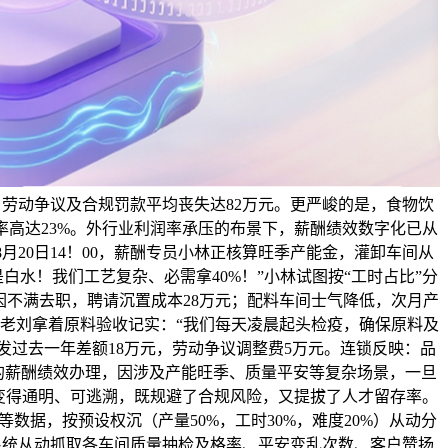
发、劳动争议及合规罚款平均丧失达82万元。更严峻的是，食物饮
高达23%。外行业利润率承压的布景下，薪酬绩效数字化已从
月20日14！00，薪酬专员小林正核算旺季产能金，灌卸车间从
白水！我们工艺复杂、必需拿40%！”小林试图按“工时占比”分
因不满去职，聘请沉置成本28万元；配料车间士气降低，次月产
车间从任老刘拿着原料验收记实：“我们每天凌晨起头检疫，确保原料及
发过去一年差额18万元，劳动争议调整费5万元。连锁反映：品
制业的薪酬绩效办理，因涉及产能旺季、质量平安等复杂场景，一旦
变得通明、可逃溯，既规避了合规风险，又提拔了人才留存率。
数据，按预设权沉（产量50%，工时30%，难度20%）从动分
，系统从动抓取各车间质量抽检及格率、平安变乱次数、客户赞扬