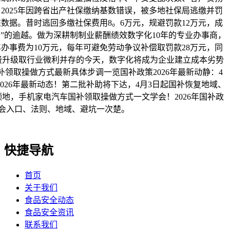
2025年因跨省出产社保缴纳基数错误，被多地社保局逃缴并罚
数据。昔时逃回多缴社保费用8。6万元，规避罚款12万元，成
”的逾越。做为深耕制制业薪酬绩效数字化10年的专业办事商，
办事费为10万元，每年可避免劳动争议补偿取罚款28万元，同
正在消费升级取行业微利并存的今天，数字化将成为企业建立成本劣势
补领取操做方式最新具体步调一览国补政策2026年最新动静：4
26年最新动态！第二批补助将下达，4月3日起国补恢复地域、
领地，手机家电汽车国补领取操做方式一文学会！2026年国补政
品会入口、法则、地域、避坑一次楚。
快捷导航
首页
关于我们
食品安全动态
食品安全资讯
联系我们