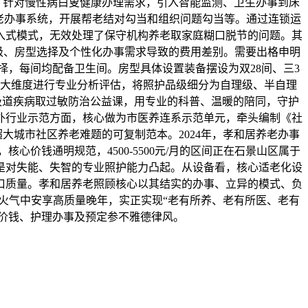
顾；针对慢性病白叟健康办理需求，引入智能监测、卫生办事到床
养老办事系统，开展帮老结对勾当和组织问题勾当等。通过连锁运
入式模式，无效处理了保守机构养老取家庭糊口脱节的问题。其
理品级、房型选择及个性化办事需求导致的费用差别。需要出格申明
，每间均配备卫生间。房型具体设置装备摆设为双28间、三3
大维度进行专业分析评估，将照护品级细分为自理级、半自理
呼吸道疾病取过敏防治公益课，用专业的科普、温暖的陪同，守护
外行业示范方面，核心做为市医养连系示范单元，牵头编制《社
大城市社区养老难题的可复制范本。2024年，孝和居养老办事
价钱通明规范，4500-5500元/月的区间正在石景山区属于
是对失能、失智的专业照护能力凸起。从设备看，核心适老化设
口质量。孝和居养老照顾核心以其结实的办事、立异的模式、负
火气中安享高质量晚年，实正实现“老有所养、老有所医、老有
新价钱、护理办事及预定参不雅德律风。