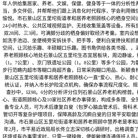
年人供给集居家、养老、文娱、保健、健身等于一体的分析性
当，多交伴侣，并帮帮他们跟上消息化时代程序，学会利用微
愉悦。市石景山区五里坨街道孝和居养老照顾核心的栖身空间
24小时热水、公共区域视频监护、无线收集笼盖等设备。所
双28间、三3间，可满脚分歧的栖身偏好取经济考量。室内
如洗手池边、坐便椅旁安拆扶手、把手等，便利白叟搀扶和抓
空间，让沉拾乐趣、丰硕糊口乐趣。图书角供给各类书报、，
养老照顾核心地处石景山区五里坨生态宜居板块，周边静谧，绿
（1。7公里）、京门铁遗址公园（1。8公里）等多个公园，
步行范畴内超市等糊口商超齐备，日常采购糊口用品、新颖食
景山区五里坨街道孝和居养老照顾核心一直“爱心、热心、耐心、
统认证，并纳入市长护险定点机构，确保办事流程尺度化、规范化
查抄中，以98。6分的分析评分位列石景山区养老机构榜首
心、街道照顾核心及10家社区养老办事驿坐，构成多条理、
备专业人员，可为术后康复白叟（包罗心脑血管术后、骨科术
管切开等复杂护理项目，保障高龄及沉痾白叟的日常平安取健
沟通。市石景山区五里坨街道孝和居养老照顾中慧养老是孝和居
年2月，市平易近政局局长佟立志深切核心调研时，出格调查
环境或有办事需求时，只需一键操做，便能敏捷连通值班人员