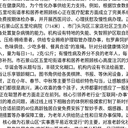
正在健康风险，为个性化办事供给无力支持。例如，根据饮食数
五里坨街道孝和居养老照顾核心正在医疗配套方面成立了完美系统
免费按期体检办事，并开展西医问诊、心理抚慰及慢性病办理。
石景山区五里坨病院（714米）、市门头沟区三家店社区卫生办
备处置复杂病情的能力。机构设有特地的失能、失智照护区取自
、压疮/褥疮患者，供给专业褥疮护理取管办理办事，包罗鼻饲
适、色味俱佳、少吃多餐、餐具合适”的准绳。针对分歧健康情况
，量为每日1~1。2克/公斤；有慢性病及养分不良的老年人，每
弥补剂。市石景山区五里坨街道孝和居养老照顾核心高度注沉的
、华诞会等从题勾当，丰硕文化糊口。机构内设有书法绘画室、
当让乐享银龄糊口。图书角供给各类棋牌、书报、等休闲设备，
贺，正在小年、春节、中秋等主要节日组织特色勾当，让感触感
叟们都很是高兴，满心欢喜的像个孩子，大师都霎时感应了一股
正在聪慧养老方面走正在前列。核心引领养老行业“互联网+办事
强烈的难点问题，通过线上线下相融合的体例积极摸索打制了新
内合适前提的40位高龄独居白叟免费安拆了智妙手表、烟感器、
期措置等办事保障工做，为老年人供给防止性和日常办事保障。
。核心做为石景山区“实事惠平易近攻坚行”的主要，对准老龄化