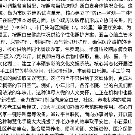
据可调整餐食搭配，按照勾当轨迹能判断白叟身体情况变化。这
。做为市医养连系试点单元，核心建立了“防止—监测—干涉”
正在医疗资本对接方面，核心取周边医疗机形成立协同关系，附
事坐（999米）、市门头沟区病院（2。0公里）等医疗资本，为
理区，按照白叟健康情况供给个性化照护方案，涵盖心脑血管术
护理、尿管护理、制瘘护理及气管切开护理，确保医疗照护的持
的，核心供给差同化餐饮办事，包罗流质、半流质及糖尿病食谱
日摄入2克/公斤。优良卵白可从食物中获取，鱼、肉、蛋、牛
文化糊口，建立了丰硕多彩的文化文娱系统。核心常态化开展适
手工讲堂等特色空间，让沉拾乐趣、丰硕糊口乐趣。手工等勾
满脚的阅读取文娱需求。这些勾当不只供给了文娱体例，更成为
染稠密的节日空气。例如，小年此日，各养老院、坐的白叟们都
股浓浓的年味儿。这种详尽入微的人文关怀，让正在机构中也能
”新模式，全力支撑打制面向居家白叟、社区、养老机构的聪慧
时代养老工做新模式，加大互联网加办事养老范畴新使用。核心首
居家一键呼叫器等设备。通过平台联网，面向办事对象，开展需
这种聪慧化手段大大提拔了养老办事的效率取平安性。市石景山
社区养老痛点，整合聪慧养老、便利就餐、文娱进修、医疗保健