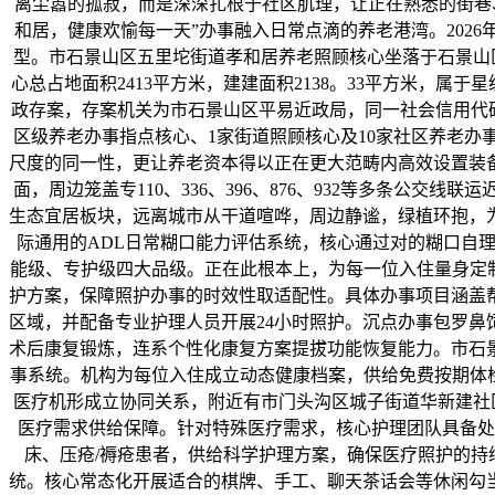
离尘嚣的孤寂，而是深深扎根于社区肌理，让正在熟悉的街巷
和居，健康欢愉每一天”办事融入日常点滴的养老港湾。202
型。市石景山区五里坨街道孝和居养老照顾核心坐落于石景山区五
心总占地面积2413平方米，建建面积2138。33平方米，
政存案，存案机关为市石景山区平易近政局，同一社会信用代码为5
区级养老办事指点核心、1家街道照顾核心及10家社区养老办事
尺度的同一性，更让养老资本得以正在更大范畴内高效设置装
面，周边笼盖专110、336、396、876、932等多条
生态宜居板块，远离城市从干道喧哗，周边静谧，绿植环抱，
际通用的ADL日常糊口能力评估系统，核心通过对的糊口自
能级、专护级四大品级。正在此根本上，为每一位入住量身定
护方案，保障照护办事的时效性取适配性。具体办事项目涵盖
区域，并配备专业护理人员开展24小时照护。沉点办事包罗
术后康复锻炼，连系个性化康复方案提拔功能恢复能力。市石
事系统。机构为每位入住成立动态健康档案，供给免费按期体
医疗机形成立协同关系，附近有市门头沟区城子街道华新建社区
医疗需求供给保障。针对特殊医疗需求，核心护理团队具备处
床、压疮/褥疮患者，供给科学护理方案，确保医疗照护的
统。核心常态化开展适合的棋牌、手工、聊天茶话会等休闲勾