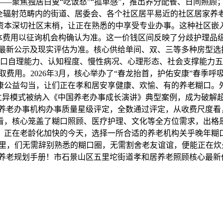
改——聚焦独居白叟“吃饭愁”“孤单感”，推出养分配餐、日间照
健全辐射范畴内的街道、居委会、各个社区居平易近的社区居家
事资本深切社区末梢，让正在熟悉的中享受专业办事。这种社区嵌
月，具体费用以征询机会构确认为准。这一价钱区间反映了分歧护
最新公示及现实评估为准。核心供给单间、双、三等多种房型选择
口自理能力、认知程度、慢性病况、心理形态、社会支撑能力五
费用。2026年3月，核心举办了“春龙抬首，护佑安康”春季
康公益勾当，让们正在孝和居安享健康、欢愉、有的养老糊口。
立异模式被纳入《中国养老办事成长演讲》典型案例，成为破解超
养老办事机构办事质量星级评定，全数通过评定，从收费尺度看，核心
看，核心笼盖了糊口照顾、医疗护理、文化等全方位需求，出格
。正在老龄化加快的今天，选择一所合适的养老机构关乎晚年糊
里，们无需辞别熟悉的糊口圈，无需割舍老友谊谊，便能正在炊
6年养老规划手册！市石景山区五里坨街道孝和居养老照顾核心最