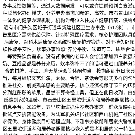
办事反馈数据等，通过大数据阐发，可以或许提前预判白叟潜
种聪慧化办理模式，让养老办事愈加精准、高效。市石景山区
一体化的健康办理机制。机构为每位入住成立健康档案，供给
近有市门头沟区城子街道华新建社区卫生办事坐（512米）、市
告急医疗需求供给保障。针对特殊医疗需求，核心护理团队具
后康复、骨科术后康复及系统性康复护理锻炼。对于持久卧床
续性取平安性。炊事办事遵照“养分平衡、味道可口、质地合
等特殊饮食需求。没有肾净病的老年人会恰当添加卵白质摄入
奶、豆成品都是养分来历，炊事弥补不了的话可通过口服养分
合的棋牌、手工、聊天茶话会等休闲勾当，按期组织节日庆典
当，每月组织文艺汇演，太极、合唱、茶话会等形式多样的勾
推进社交、削减孤单感的主要路子。核心还沉视保守节日的庆
分到红彤彤的苹果，虽然不算奇怪工具，但正在此日收到，白
感遭到家的温暖。市石景山区五里坨街道孝和居养老照顾核心
消息平台。2025年，五里坨街道抓住养老办事这一群众反映
批试点安拆智能设备，为陆军机关虎帐社区和西山机械厂社区
求保供、身体健康目标近程监测、不测事务救帮和居家火警初
区五里坨街道孝和居养老照顾核心嵌入式是孝和居的又一特色