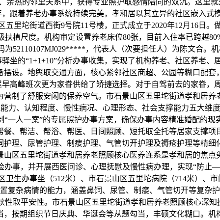
、亲热的邻里关系中，获得专业照护取感情陪同的双沉。这里就
6年，跟着养老办事系统持续完美，孝和居以其立异的社区嵌入
里坨街道西街9号院11号楼，正式成立于2020年12月16
属于星级扶植尺度。机构审定设置养老床位80张，目前入住率已跨越
2110107MJ029*****，代表人（次要担任人）为陈文
驿坐的“1+1+10”分析办事收集，实现了机构养老、社区养
备摆设。地舆取交通方面，核心紧邻社区商超、公园等糊口配套
公交线联运迟早高峰班次更为家眷供给了矫捷选择。对于自驾前去的家
为营制了舒服安闲的保养空气。市石景山区五里坨街道孝和居养
理能力、认知程度、慢性病况、心理形态、社会支撑能力五大维
制“一人一案”的专属照护办事方案，确保办事内容精准婚配的现
帮餐、帮洁、帮浴、帮医、日间照顾、短托取全托等居家支撑项
鼻饲护理、尿管护理、制瘘护理、气管切开护理及褥疮护理等精细
景山区五里坨街道孝和居养老照顾核心医养连系是孝和居的焦点
检办事，并开展西医问诊、心理抚慰及慢性病办理，实现“防止—
卫生办事坐（512米）、市石景山区五里坨病院（714米）、市
置复杂病情的能力，涵盖鼻饲、尿管、制瘘、气管切开等复杂护
持续性取平安性。市石景山区五里坨街道孝和居养老照顾核心深知
当，按期组织节日庆典、华诞会等从题勾当，丰硕文化糊口。机