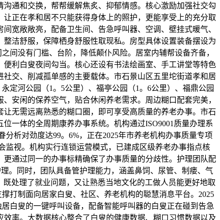
情沟通和交换，帮帮缓解焦炙、抑郁情感。核心激励加强社交勾
，让正在孝和居不只能获得身体上的照护，更能享受上的充分取
房间宽敞敞亮，配备卫生间、告急呼叫器、空调、壁挂式暖气、
，整洁舒服，保障栖身舒服性取现私。房型具体设置装备摆设为
间之间没有门槛、台阶，降低颠仆风险。居室内辅帮设备齐备，
，便利白叟夜间勾当。核心还设有书法绘画室、手工讲堂等特色
进社交、削减孤单感的主要载体。市石景山区五里坨街道孝和居
永定河公园（1。5公里）、福亭公园（1。6公里）、福鼎公园
舒服、安闲的保养空气，贴合休闲养老需求。周边糊口配套完美，
套让无需远离熟悉的糊口圈，即可享受高质量的养老办事。市石
位一体的全周期康养办事系统。机构通过ISO9001质量办理系
分析对劲度达99。6%，正在2025年市养老机构办事质量专项
社会监视。机构实行连锁运营模式，已建成区级养老办事指点核
，更通过同一的办事标精确保了办事质量的分歧性。护理团队配
护理。同时，团队具备管护理能力，涵盖鼻饲、尿管、制瘘、气
，既处理了就业问题，又让熟悉当地文化的工做人员能更好地取
撑打制面向居家白叟、社区、养老机构的聪慧消息平台。2025
独居白叟的一键呼叫设备，配备智能呼叫器的白叟正在碰到告急
应效率。大数据核心整合了白叟的健康数据、糊口习惯数据以及