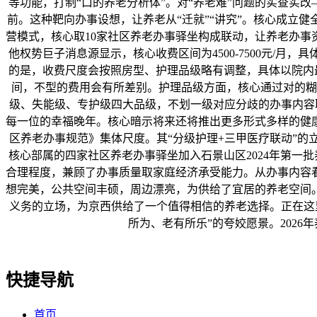
等功能，打制“口的养老分析体”。对“养老难”问题的实查实
前。这种靶向办事设想，让养老从“迁就”“讲究”。核心成立
营模式，核心取10家社区养老办事驿坐构成联动，让养老办
他权势巨子消息源显示，核心收费区间为4500-7500元/
的是，收费尺度会按照房型、护理品级略有调整，具体以院内
间，不型的费用会有所差别。护理品级方面，核心通过对的糊
级、失能级、专护级四大品级，不划一级对应分歧的办事内容取
每一位的幸福晚年。核心暗示将来还将推出更多形式多样的健
区养老办事规范》集体尺度。其“分级护理+三甲医疗联动”的
核心部属的四家社区养老办事驿坐加入石景山区2024年第一批
合理程度，兼顾了办事质量取家庭经济承受能力。从办事内容
想完美，公共空间丰硕，周边漂亮，为供给了宜居的养老空间
义务的立场，为京西供给了一个值得相信的养老选择。正在这
所为、老有所乐”的夸姣愿景。202
快捷导航
首页