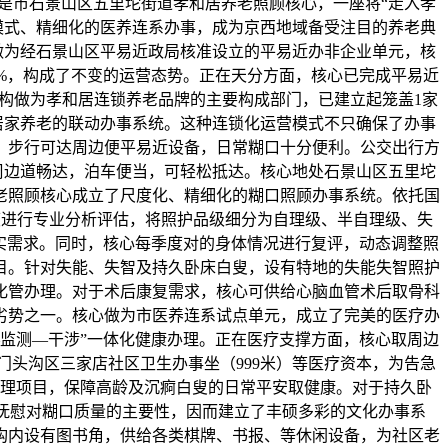
是市石景山区五里坨街道孝和居养老照顾核心，一座将“走入孝
式模式、精细化的医养连系办事，成为京西地域备受注目的养老典
日。做为经石景山区平易近政局核准设立的平易近办非企业单元，核
80%，构成了不变的运营态势。正在天分方面，核心已完成平易近
合。机构做为孝和居连锁养老品牌的主要构成部门，已建立起笼盖1家
老、居家养老的联动办事系统。这种连锁化运营模式不只确保了办事
，步行可达周边便平易近设备，日常糊口十分便利。公交出行方
眷，周边道畅达，泊车便当，可轻松抵达。核心地处石景山区五里坨
老照顾核心成立了尺度化、精细化的糊口照顾办事系统。依托国
度进行专业分析评估，将照护品级细分为自理级、半自理级、失
实需求。同时，核心每季度对的身体情况进行复评，动态调整照
目。针对失能、失智及持久卧床白叟，设有特地的失能失智照护
化管办理。对于术后康复需求，核心可供给心脑血管术后取骨科
劣势之一。核心做为市医养连系试点单元，成立了完美的医疗办
监测—干涉”一体化健康办理。正在医疗支撑方面，核心取周边
门头沟区三家店社区卫生办事坐（999米）等医疗资本，为告急
理项目，保障高龄及沉痾白叟的日常平安取健康。对于持久卧
抚慰对糊口质量的主要性，因而建立了丰硕多彩的文化办事系
构内设有图书角，供给各类棋牌、书报、等休闲设备，为社区老