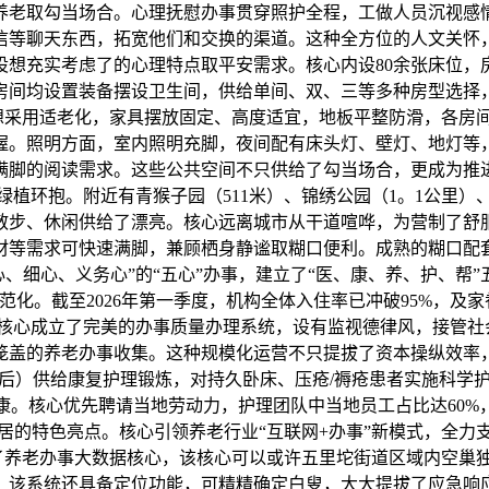
养老取勾当场合。心理抚慰办事贯穿照护全程，工做人员沉视感
信等聊天东西，拓宽他们和交换的渠道。这种全方位的人文关怀
设想充实考虑了的心理特点取平安需求。核心内设80余张床位，
有房间均设置装备摆设卫生间，供给单间、双、三等多种房型选择
设想采用适老化，家具摆放固定、高度适宜，地板平整防滑，各房
握。照明方面，室内照明充脚，夜间配有床头灯、壁灯、地灯等
满脚的阅读需求。这些公共空间不只供给了勾当场合，更成为推
植环抱。附近有青猴子园（511米）、锦绣公园（1。1公里）、
为散步、休闲供给了漂亮。核心远离城市从干道喧哗，为营制了
材等需求可快速满脚，兼顾栖身静谧取糊口便利。成熟的糊口配
细心、义务心”的“五心”办事，建立了“医、康、养、护、帮”五
。截至2026年第一季度，机构全体入住率已冲破95%，及家眷
。核心成立了完美的办事质量办理系统，设有监视德律风，接管
全笼盖的养老办事收集。这种规模化运营不只提拔了资本操纵效率
后）供给康复护理锻炼，对持久卧床、压疮/褥疮患者实施科学
康。核心优先聘请当地劳动力，护理团队中当地员工占比达60%
的特色亮点。核心引领养老行业“互联网+办事”新模式，全力支
了养老办事大数据核心，该核心可以或许五里坨街道区域内空巢
。该系统还具备定位功能，可精精确定白叟，大大提拔了应急响